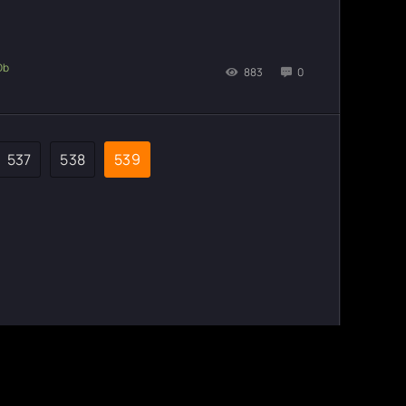
883
0
537
538
539