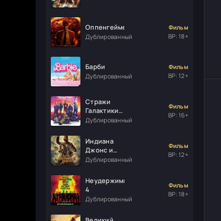
Оппенгеймер
Фильм
ВР: 18+
Дублированный
Барби
Фильм
ВР: 12+
Дублированный
Стражи
Фильм
Галактики.
ВР: 16+
Часть 3
Дублированный
Индиана
Фильм
Джонс и
ВР: 12+
колесо
Дублированный
судьбы
Неудержимые
Фильм
4
ВР: 18+
Дублированный
Великий