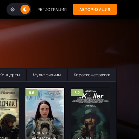
РЕГИСТРАЦИЯ
АВТОРИЗАЦИЯ
Концерты
Мультфильмы
Короткометражки
8.6
8.2
8.2
Бедные-
одчик
несчастные
Убийца
Флэш