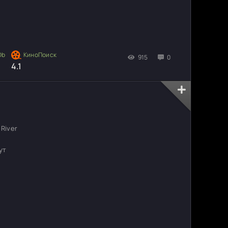
915
0
4.1
River
ут