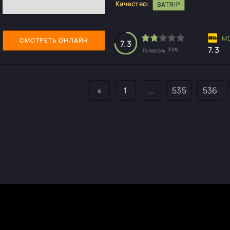
Качество:
SATRIP
СМОТРЕТЬ ОНЛАЙН
7.3
7.3
309
Голосов:
«
1
…
535
536