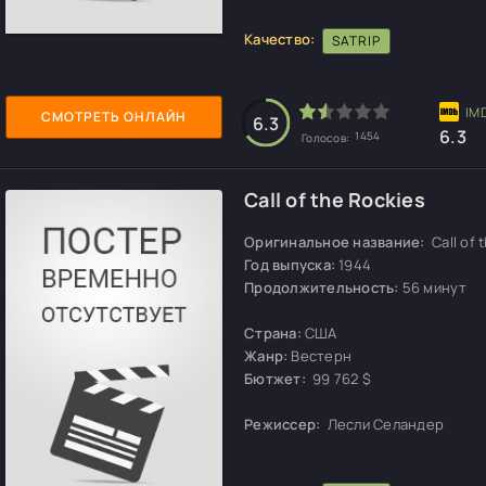
Качество:
SATRIP
СМОТРЕТЬ ОНЛАЙН
6.3
6.3
1454
Голосов:
Call of the Rockies
Оригинальное название:
Call of 
Год выпуска:
1944
Продолжительность:
56 минут
Страна:
США
Жанр:
Вестерн
Бютжет:
99 762 $
Режиссер:
Лесли Селандер