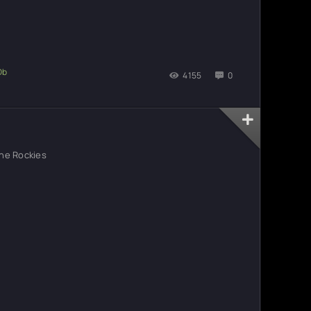
4155
0
the Rockies