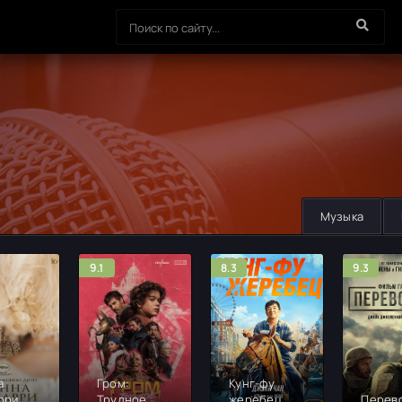
Музыка
9.1
8.3
9.3
а
Гром:
Кунг-фу
рри
Трудное
жеребец
Перев