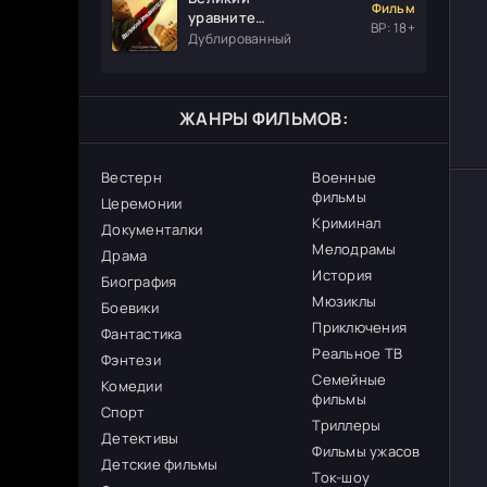
Фильм
уравнитель
ВР: 18+
3
Дублированный
ЖАНРЫ ФИЛЬМОВ:
Вестерн
Военные
фильмы
Церемонии
Криминал
Документалки
Мелодрамы
Драма
История
Биография
Мюзиклы
Боевики
Приключения
Фантастика
Реальное ТВ
Фэнтези
Семейные
Комедии
фильмы
Спорт
Триллеры
Детективы
Фильмы ужасов
Детские фильмы
Ток-шоу