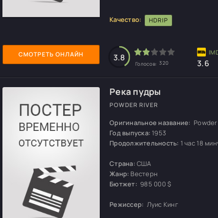
Качество:
HDRIP
СМОТРЕТЬ ОНЛАЙН
3.8
3.6
320
Голосов:
Река пудры
POWDER RIVER
Оригинальное название:
Powder 
Год выпуска:
1953
Продолжительность:
1 час 18 мин
Страна:
США
Жанр:
Вестерн
Бютжет:
985 000 $
Режиссер:
Луис Кинг