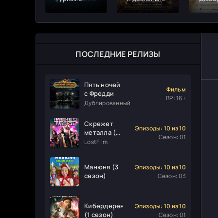
Честь среди
воров
ПОСЛЕДНИЕ РЕЛИЗЫ
Пять ночей
Фильм
с Фредди
ВР: 16+
Дублированный
Скрежет
Эпизоды: 10 из 10
металла (1
Сезон: 01
сезон)
LostFilm
Манюня (3
Эпизоды: 10 из 10
сезон)
Сезон: 03
Кибердеревня
Эпизоды: 10 из 10
(1 сезон)
Сезон: 01