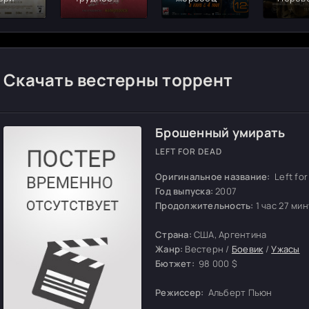
детство
Скачать вестерны торрент
Брошенный умирать
LEFT FOR DEAD
Оригинальное название:
Left fo
Год выпуска:
2007
Продолжительность:
1 час 27 ми
Страна:
США, Аргентина
Жанр:
Вестерн /
Боевик
/
Ужасы
Бютжет:
98 000 $
Режиссер:
Альберт Пьюн