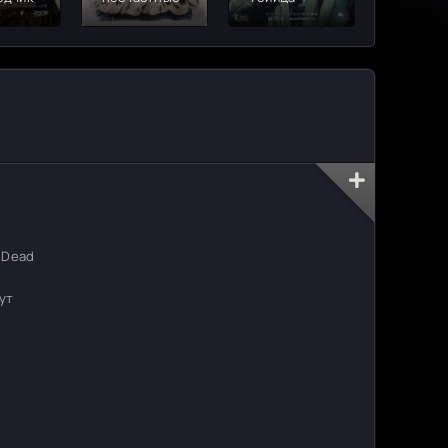
r Dead
нут