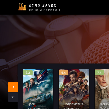
KINO ZAVOD
КИНО И СЕРИАЛЫ
9.2
6.4
7.4
Гран
Подземелья
Жанн
туризмо
и драконы:
Дюба