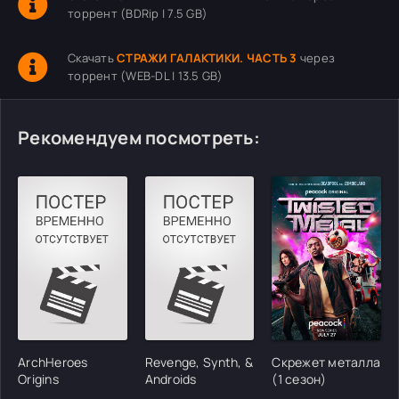
торрент (BDRip | 7.5 GB)
Скачать
СТРАЖИ ГАЛАКТИКИ. ЧАСТЬ 3
через
торрент (WEB-DL | 13.5 GB)
Рекомендуем посмотреть:
ArchHeroes
Revenge, Synth, &
Скрежет металла
Origins
Androids
(1 сезон)