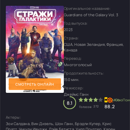
Оригинальное название:
Guardians of the Galaxy Vol. 3
Год выпуска:
2023
Страна:
США, Новая Зеландия, Франция,
Канада
Перевод:
Многоголосый
Продолжительность:
150 мин.
СМОТРЕТЬ ОНЛАЙН
Режиссер:
Джеймс Ганн
8.1
8
8.2
272
Голосов:
Актеры:
Зои Салдана, Вин Дизель, Шон Ганн, Брэдли Купер, Крис
Пратт, Чукуди Ивуджи, Дэйв Батиста, Уилл Поултер, Карен