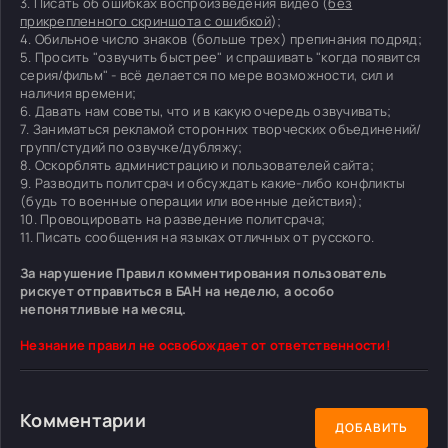
3. Писать об ошибках воспроизведения видео (
без
прикрепленного скриншота с ошибкой
);
4. Обильное число знаков (больше трех) препинания подряд;
5. Просить "озвучить быстрее" и спрашивать "когда появится
серия/фильм" - всё делается по мере возможности, сил и
наличия времени;
6. Давать нам советы, что и в какую очередь озвучивать;
7. Заниматься рекламой сторонних творческих объединений/
групп/студий по озвучке/дубляжу;
8. Оскорблять администрацию и пользователей сайта;
9. Разводить политсрач и обсуждать какие-либо конфликты
(будь то военные операции или военные действия);
10. Провоцировать на разведение политсрача;
11. Писать сообщения на языках отличных от русского.
За нарушение Правил комментирования пользователь
рискует отправиться в БАН на неделю, а особо
непонятливые на месяц.
Незнание правил не освобождает от ответственности!
Комментарии
ДОБАВИТЬ