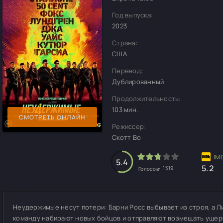
Год выпуска:
2023
Страна:
США
Перевод:
Дублированный
Продолжительность:
103 мин.
СМОТРЕТЬ ОНЛАЙН
Режиссер:
Скотт Во
5.4
5.2
1519
Голосов:
Неудержимые несут потери: Барни Росс выбывает из строя, а Л
команду набирают новых бойцов и отправляют возмещать ущерб