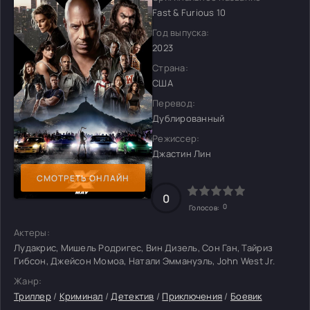
Fast & Furious 10
Год выпуска:
2023
Страна:
США
Перевод:
Дублированный
Режиссер:
Джастин Лин
СМОТРЕТЬ ОНЛАЙН
0
0
Голосов:
Актеры:
Лудакрис, Мишель Родригес, Вин Дизель, Сон Ган, Тайриз
Гибсон, Джейсон Момоа, Натали Эммануэль, John West Jr.
Жанр:
Триллер
/
Криминал
/
Детектив
/
Приключения
/
Боевик