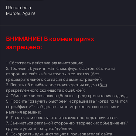
I Recorded a
Murder, Again!
ВНИМАНИЕ! В комментариях
запрещено:
1. Обсуждать действие администрации;
2. Троллинг, буллинг, мат, спам, флуд, оффтоп, ссылки на
сторонние сайты и/или группы в соцсетях (без
предварительного согласия с администрацией);
3. Писать об ошибках воспроизведения видео (
без
прикрепленного скриншота с ошибкой
);
4. Обильное число знаков (больше трех) препинания подряд;
5. Просить "озвучить быстрее" и спрашивать "когда появится
серия/фильм" - всё делается по мере возможности, сил и
наличия времени;
6. Давать нам советы, что и в какую очередь озвучивать;
7. Заниматься рекламой сторонних творческих объединений/
групп/студий по озвучке/дубляжу;
8. Оскорблять администрацию и пользователей сайта;