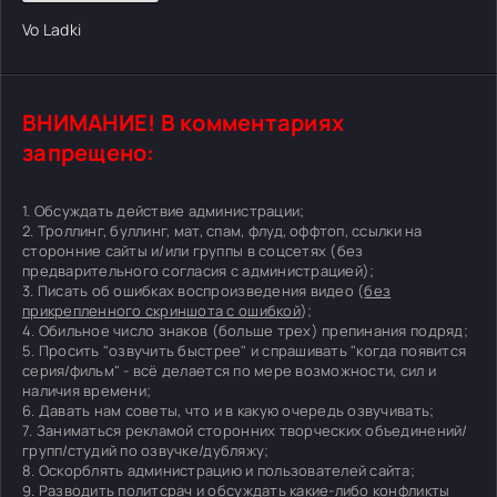
Vo Ladki
ВНИМАНИЕ! В комментариях
запрещено:
1. Обсуждать действие администрации;
2. Троллинг, буллинг, мат, спам, флуд, оффтоп, ссылки на
сторонние сайты и/или группы в соцсетях (без
предварительного согласия с администрацией);
3. Писать об ошибках воспроизведения видео (
без
прикрепленного скриншота с ошибкой
);
4. Обильное число знаков (больше трех) препинания подряд;
5. Просить "озвучить быстрее" и спрашивать "когда появится
серия/фильм" - всё делается по мере возможности, сил и
наличия времени;
6. Давать нам советы, что и в какую очередь озвучивать;
7. Заниматься рекламой сторонних творческих объединений/
групп/студий по озвучке/дубляжу;
8. Оскорблять администрацию и пользователей сайта;
9. Разводить политсрач и обсуждать какие-либо конфликты