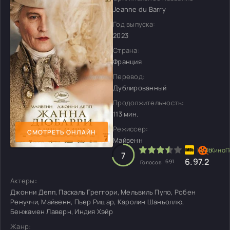
Jeanne du Barry
Год выпуска:
2023
Страна:
Франция
Перевод:
Дублированный
Продолжительность:
113 мин.
Режиссер:
СМОТРЕТЬ ОНЛАЙН
Майвенн
7
6.9
7.2
691
Голосов:
Актеры:
Джонни Депп, Паскаль Греггори, Мельвиль Пупо, Робен
Ренуччи, Майвенн, Пьер Ришар, Каролин Шаньоллю,
Бенжамен Лаверн, Индия Хэйр
Жанр: