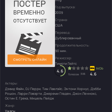
Год выпуска:
2009
Страна:
США
Перевод:
Дублированный
Продолжительность:
90 мин.
Режиссер:
СМОТРЕТЬ ОНЛАЙН
Тимоти Гейтс
4.6
4.6
306
Голосов:
Актеры:
Дэвид Файн, DJ Перри, Тим Лавлэйс, Энтони Хорнус, Дэбби
Рошон, Ларри Лэвэрти, Джереми Гладен, Джон Леннокс,
Остин Е. Грека, Мишель Пейдж
Жанр:
Ужасы