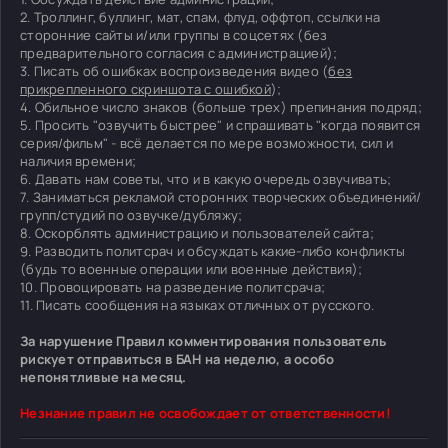
2. Троллинг, буллинг, мат, спам, флуд, оффтоп, ссылки на
сторонние сайты и/или группы в соцсетях (без
предварительного согласия с администрацией);
3. Писать об ошибках воспроизведения видео (
без
прикрепленного скриншота с ошибкой
);
4. Обильное число знаков (больше трех) препинания подряд;
5. Просить "озвучить быстрее" и спрашивать "когда появится
серия/фильм" - всё делается по мере возможности, сил и
наличия времени;
6. Давать нам советы, что и в какую очередь озвучивать;
7. Заниматься рекламой сторонних творческих объединений/
групп/студий по озвучке/дубляжу;
8. Оскорблять администрацию и пользователей сайта;
9. Разводить политсрач и обсуждать какие-либо конфликты
(будь то военные операции или военные действия);
10. Провоцировать на разведение политсрача;
11. Писать сообщения на языках отличных от русского.
За нарушение Правил комментирования пользователь
рискует отправиться в БАН на неделю, а особо
непонятливые на месяц.
Незнание правил не освобождает от ответственности!