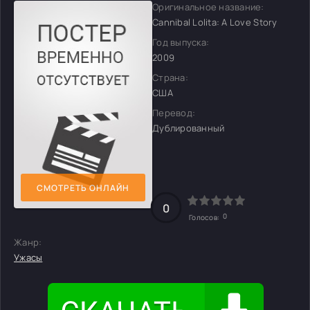
Оригинальное название:
Cannibal Lolita: A Love Story
Год выпуска:
2009
Страна:
США
Перевод:
Дублированный
СМОТРЕТЬ ОНЛАЙН
0
0
Голосов:
Жанр:
Ужасы