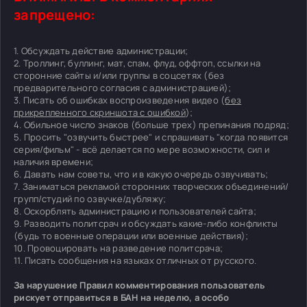
запрещено:
1. Обсуждать действие администрации;
2. Троллинг, буллинг, мат, спам, флуд, оффтоп, ссылки на
сторонние сайты и/или группы в соцсетях (без
предварительного согласия с администрацией);
3. Писать об ошибках воспроизведения видео (
без
прикрепленного скриншота с ошибкой
);
4. Обильное число знаков (больше трех) препинания подряд;
5. Просить "озвучить быстрее" и спрашивать "когда появится
серия/фильм" - всё делается по мере возможности, сил и
наличия времени;
6. Давать нам советы, что и в какую очередь озвучивать;
7. Заниматься рекламой сторонних творческих объединений/
групп/студий по озвучке/дубляжу;
8. Оскорблять администрацию и пользователей сайта;
9. Разводить политсрач и обсуждать какие-либо конфликты
(будь то военные операции или военные действия);
10. Провоцировать на разведение политсрача;
11. Писать сообщения на языках отличных от русского.
За нарушение Правил комментирования пользователь
рискует отправиться в БАН на неделю, а особо