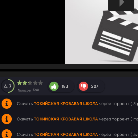
hd2160
hd1440
highres
hd1080
hd720
large
medium
small
tiny
4.7
183
207
390
Голосов:
Скачать
ТОКИЙСКАЯ КРОВАВАЯ ШКОЛА
через торрент (.3gp
Скачать
ТОКИЙСКАЯ КРОВАВАЯ ШКОЛА
через торрент (.mp
Скачать
ТОКИЙСКАЯ КРОВАВАЯ ШКОЛА
через торрент (.avi 