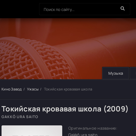
Музыка
Кино Завод
Ужасы
Токийская кровавая школа
Токийская кровавая школа (2009)
GAKKÔ URA SAITO
Оригинальное название:
Gakkô ura saito