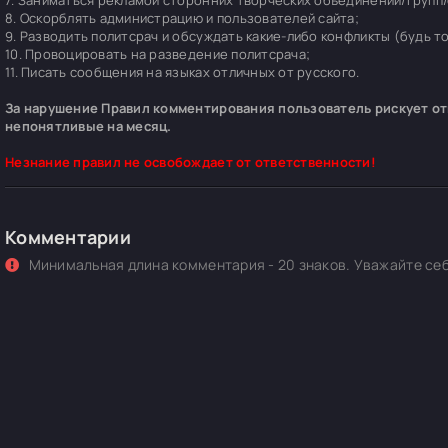
7. Заниматься рекламой сторонних творческих объединений/групп/
8. Оскорблять администрацию и пользователей сайта;
9. Разводить политсрач и обсуждать какие-либо конфликты (будь т
10. Провоцировать на разведение политсрача;
11. Писать сообщения на языках отличных от русского.
За нарушение Правил комментирования пользователь рискует отп
непонятливые на месяц.
Незнание правил не освобождает от ответственности!
Комментарии
Минимальная длина комментария - 20 знаков. Уважайте себ