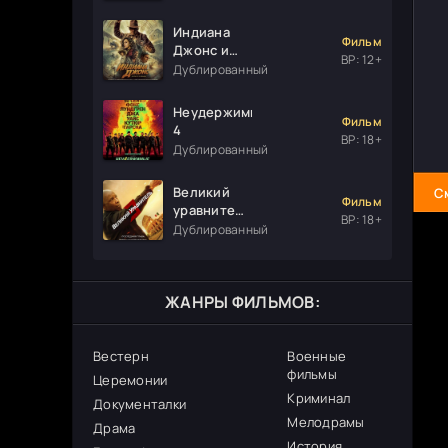
Индиана
Фильм
Джонс и
ВР: 12+
колесо
Дублированный
судьбы
Неудержимые
Фильм
4
ВР: 18+
Дублированный
Великий
С
Фильм
уравнитель
ВР: 18+
3
Дублированный
ЖАНРЫ ФИЛЬМОВ:
Вестерн
Военные
фильмы
Церемонии
Криминал
Документалки
Мелодрамы
Драма
История