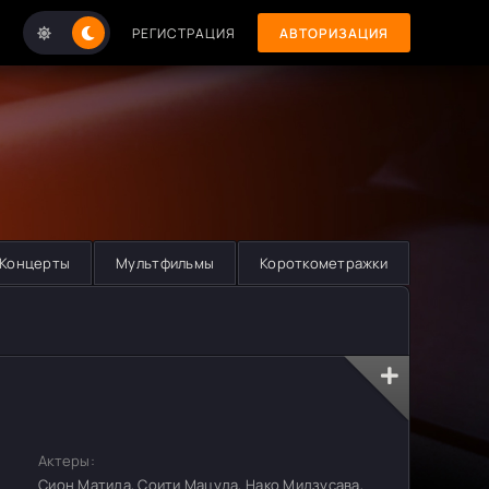
РЕГИСТРАЦИЯ
АВТОРИЗАЦИЯ
Концерты
Мультфильмы
Короткометражки
Актеры:
Сион Матида, Соити Мацуда, Нако Мидзусава,