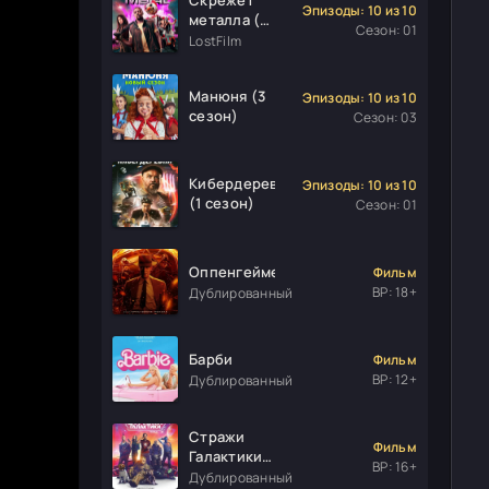
Эпизоды: 10 из 10
металла (1
Сезон: 01
сезон)
LostFilm
Манюня (3
Эпизоды: 10 из 10
сезон)
Сезон: 03
Кибердеревня
Эпизоды: 10 из 10
(1 сезон)
Сезон: 01
Оппенгеймер
Фильм
ВР: 18+
Дублированный
Барби
Фильм
ВР: 12+
Дублированный
Стражи
Фильм
Галактики.
ВР: 16+
Часть 3
Дублированный