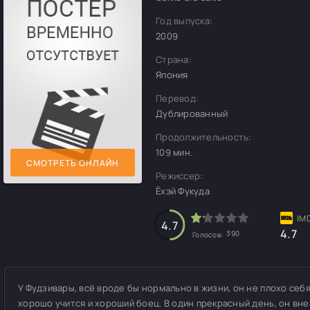
Год выпуска:
2009
Страна:
Япония
Перевод:
Дублированный
Продолжительность:
109 мин.
СМОТРЕТЬ ОНЛАЙН
Режиссер:
Ёхэй Фукуда
4.7
4.7
390
Голосов:
У Фудзивары, всё вроде бы нормально в жизни, он не плохо себя
хорошо учится и хороший боец. В один прекрасный день, он вн