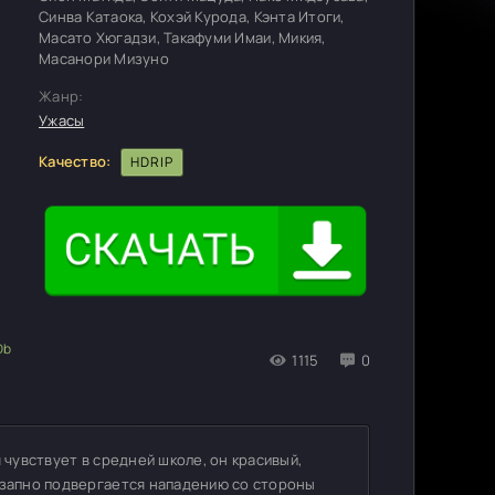
Синва Катаока, Кохэй Курода, Кэнта Итоги,
Масато Хюгадзи, Такафуми Имаи, Микия,
Масанори Мизуно
Жанр:
Ужасы
Качество:
HDRIP
1115
0
 чувствует в средней школе, он красивый,
езапно подвергается нападению со стороны