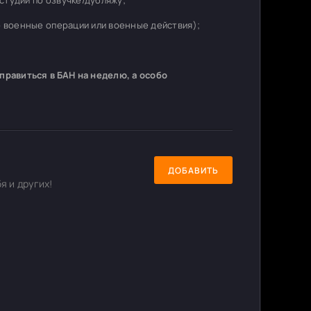
студий по озвучке/дубляжу;
о военные операции или военные действия);
равиться в БАН на неделю, а особо
ДОБАВИТЬ
я и других!