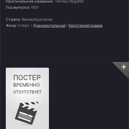
Оригинальное название:
Henley Regatta
Год выпуска:
1901
Страна:
Великобритания
Жанр:
Спорт /
Документальный
/
Короткометражка