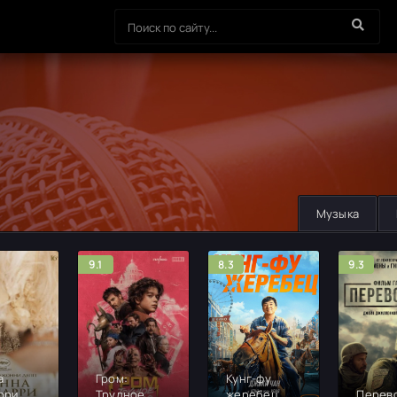
Музыка
9.1
8.3
9.3
а
Гром:
Кунг-фу
рри
Трудное
жеребец
Перев