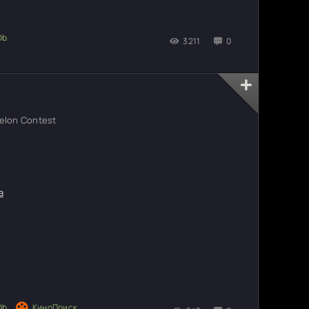
3211
0
lon Contest
а