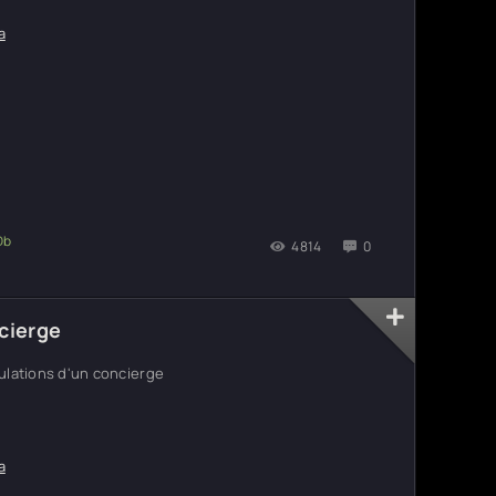
а
4814
0
ncierge
ulations d'un concierge
а