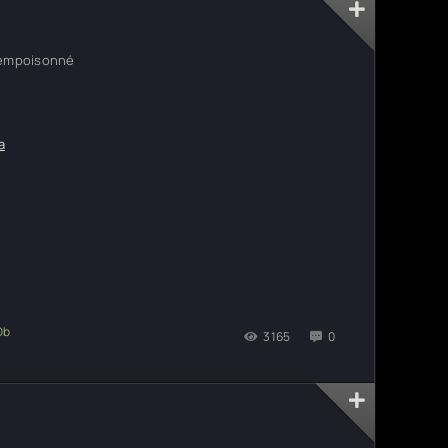
 empoisonné
а
3165
0