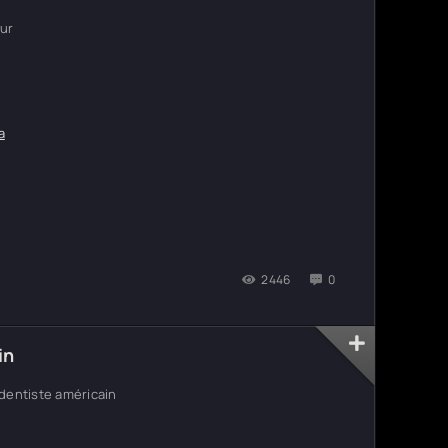
eur
а
2446
0
in
dentiste américain