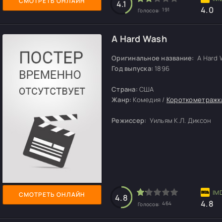
СМОТРЕТЬ ОНЛАЙН
4.1
4.0
191
Голосов:
A Hard Wash
Оригинальное название:
A Hard 
Год выпуска:
1896
Страна:
США
Жанр:
Комедия /
Короткометражк
Режиссер:
Уильям К.Л. Диксон
СМОТРЕТЬ ОНЛАЙН
4.8
4.8
464
Голосов: