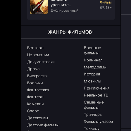
Фильм
уравнитель
ВР: 18+
3
Дублированный
ЖАНРЫ ФИЛЬМОВ:
Вестерн
Военные
фильмы
Церемонии
Криминал
Документалки
Мелодрамы
Драма
История
Биография
Мюзиклы
Боевики
Приключения
Фантастика
Реальное ТВ
Фэнтези
Семейные
Комедии
фильмы
Спорт
Триллеры
Детективы
Фильмы ужасов
Детские фильмы
Ток-шоу