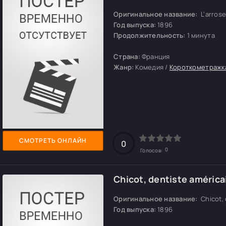
Оригинальное название:
L'arros
Год выпуска:
1896
Продолжительность:
1 минута
Страна:
Франция
Жанр:
Комедия /
Короткометражк
СМОТРЕТЬ ОНЛАЙН
0
0
Голосов:
Chicot, dentiste américa
Оригинальное название:
Chicot, 
Год выпуска:
1896