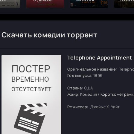
детство
Скачать комедии торрент
Telephone Appointment
Оригинальное название:
Telepho
Год выпуска:
1896
Страна:
США
Жанр:
Комедия /
Короткометражк
Режиссер:
Джеймс Х. Уайт