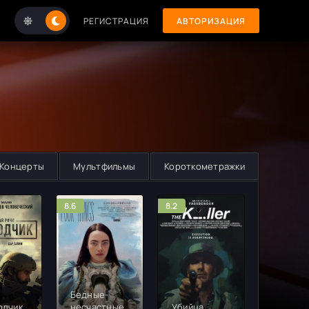
РЕГИСТРАЦИЯ
АВТОРИЗАЦИЯ
Концерты
Мультфильмы
Короткометражки
8.6
8.2
8.2
Бедные-
одчик
несчастные
Убийца
Флэш