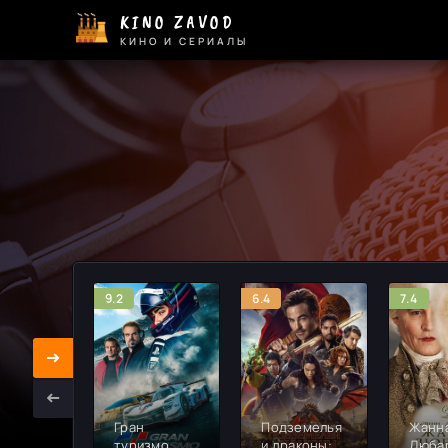
KINO ZAVOD
КИНО И СЕРИАЛЫ
9.2
6.4
7.4
Гран
Подземелья
Жанн
туризмо
и драконы:
Дюба