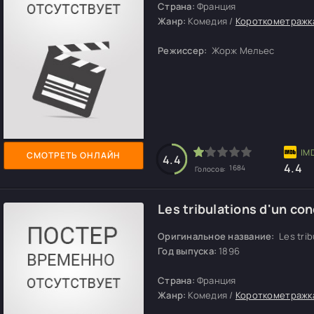
Страна:
Франция
Жанр:
Комедия /
Короткометражк
Режиссер:
Жорж Мельес
СМОТРЕТЬ ОНЛАЙН
4.4
4.4
1684
Голосов:
Les tribulations d'un co
Оригинальное название:
Les trib
Год выпуска:
1896
Страна:
Франция
Жанр:
Комедия /
Короткометражк