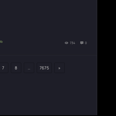
734
0
7
8
…
7675
»