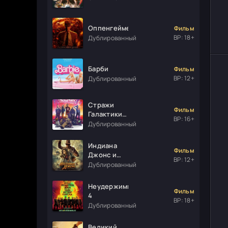
Оппенгеймер
Фильм
ВР: 18+
Дублированный
Барби
Фильм
ВР: 12+
Дублированный
Стражи
Фильм
Галактики.
ВР: 16+
Часть 3
Дублированный
Индиана
Фильм
Джонс и
ВР: 12+
колесо
Дублированный
судьбы
Неудержимые
Фильм
4
ВР: 18+
Дублированный
Великий