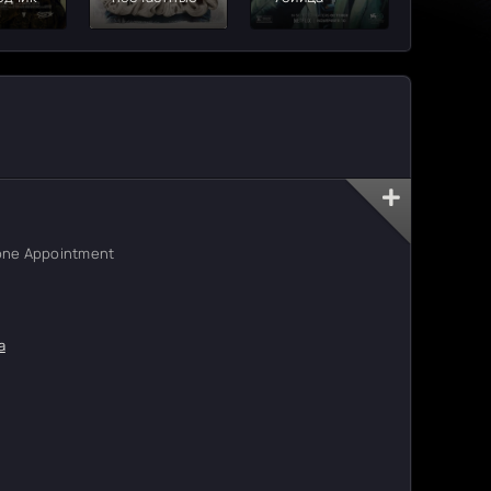
ne Appointment
а