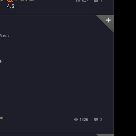
547
0
4.3
Wash
а
1326
0