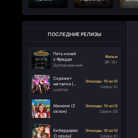
Честь среди
воров
ПОСЛЕДНИЕ РЕЛИЗЫ
Пять ночей
Фильм
с Фредди
ВР: 16+
Дублированный
Скрежет
Эпизоды: 10 из 10
металла (1
Сезон: 01
сезон)
LostFilm
Манюня (3
Эпизоды: 10 из 10
сезон)
Сезон: 03
Кибердеревня
Эпизоды: 10 из 10
(1 сезон)
Сезон: 01