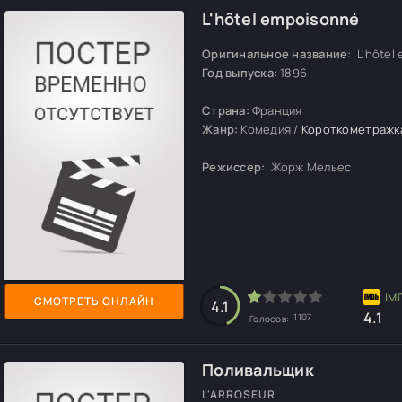
L'hôtel empoisonné
Оригинальное название:
L'hôtel
Год выпуска:
1896
Страна:
Франция
Жанр:
Комедия /
Короткометражк
Режиссер:
Жорж Мельес
СМОТРЕТЬ ОНЛАЙН
4.1
4.1
1107
Голосов:
Поливальщик
L'ARROSEUR