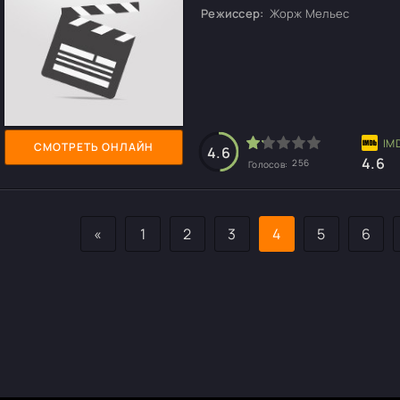
Режиссер:
Жорж Мельес
СМОТРЕТЬ ОНЛАЙН
4.6
4.6
256
Голосов:
«
1
2
3
4
5
6