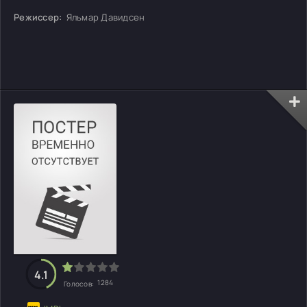
Режиссер:
Яльмар Давидсен
4.1
1284
Голосов: