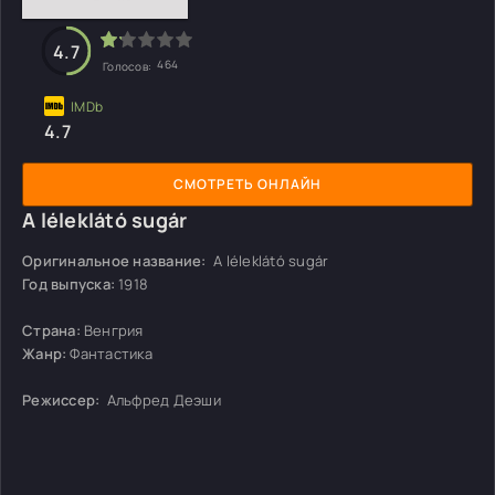
4.7
464
Голосов:
4.7
СМОТРЕТЬ ОНЛАЙН
A léleklátó sugár
Оригинальное название:
A léleklátó sugár
Год выпуска:
1918
Страна:
Венгрия
Жанр:
Фантастика
Режиссер:
Альфред Деэши