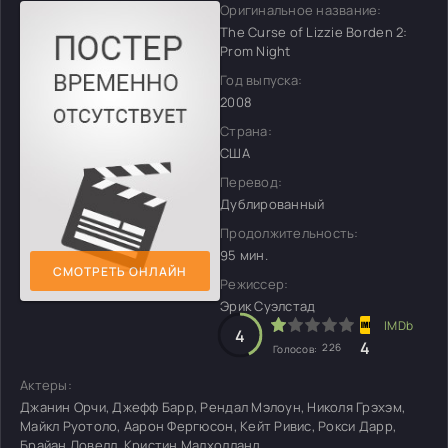
Оригинальное название:
The Curse of Lizzie Borden 2:
Prom Night
Год выпуска:
2008
Страна:
США
Перевод:
Дублированный
Продолжительность:
95 мин.
СМОТРЕТЬ ОНЛАЙН
Режиссер:
Эрик Суэлстад
4
4
226
Голосов:
Актеры:
Джанин Орчи, Джефф Барр, Рендал Мэлоун, Николя Грэхэм,
Майкл Руотоло, Аарон Фергюсон, Кейт Ривис, Рокси Дарр,
Брайан Ловелл, Кристин Малхолланд