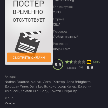
Год выпуска:
2008
Страна:
США
Перевод:
Дублированный
Режиссер:
Шоун Хант
СМОТРЕТЬ ОНЛАЙН
6.9
6.9
1099
Голосов:
Актеры:
Nathan Faudree, Мануш, Логан Хантер, Anna Bridgforth,
Джордан Финн, Dana Leuth, Кристофер Калер, Джастин
Джонсон, Кейтлин Кеннеди, Кристин Миранда
Жанр:
Ужасы