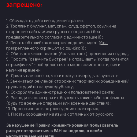
запрещено:
1. Обсуждать действие администрации;
2. Троллинг, буллинг, мат, спам, флуд, оффтоп, ссылки на
сторонние сайты и/или группы в соцсетях (без
предварительного согласия с администрацией);
3. Писать об ошибках воспроизведения видео (
без
прикрепленного скриншота с ошибкой
);
4. Обильное число знаков (больше трех) препинания подряд;
5. Просить "озвучить быстрее" и спрашивать "когда появится
серия/фильм" - всё делается по мере возможности, сил и
наличия времени;
6. Давать нам советы, что и в какую очередь озвучивать;
7. Заниматься рекламой сторонних творческих объединений/
групп/студий по озвучке/дубляжу;
8. Оскорблять администрацию и пользователей сайта;
9. Разводить политсрач и обсуждать какие-либо конфликты
(будь то военные операции или военные действия);
10. Провоцировать на разведение политсрача;
11. Писать сообщения на языках отличных от русского.
За нарушение Правил комментирования пользователь
рискует отправиться в БАН на неделю, а особо
непонятливые на месяц.