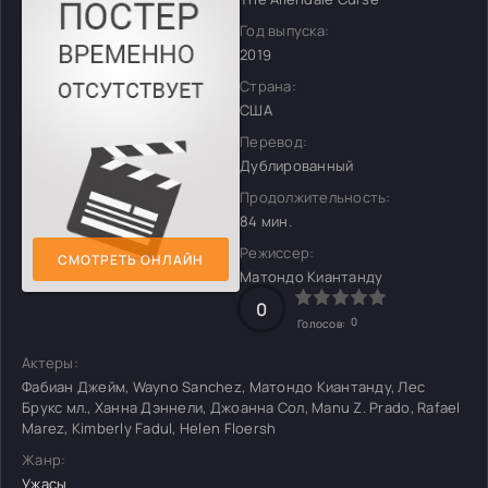
Год выпуска:
2019
Страна:
США
Перевод:
Дублированный
Продолжительность:
84 мин.
Режиссер:
СМОТРЕТЬ ОНЛАЙН
Матондо Киантанду
0
0
Голосов:
Актеры:
Фабиан Джейм, Wayno Sanchez, Матондо Киантанду, Лес
Брукс мл., Ханна Дэннели, Джоанна Сол, Manu Z. Prado, Rafael
Marez, Kimberly Fadul, Helen Floersh
Жанр:
Ужасы