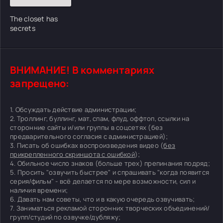
The closet has
secrets
ВНИМАНИЕ! В комментариях
запрещено:
1. Обсуждать действие администрации;
2. Троллинг, буллинг, мат, спам, флуд, оффтоп, ссылки на
сторонние сайты и/или группы в соцсетях (без
предварительного согласия с администрацией);
3. Писать об ошибках воспроизведения видео (
без
прикрепленного скриншота с ошибкой
);
4. Обильное число знаков (больше трех) препинания подряд;
5. Просить "озвучить быстрее" и спрашивать "когда появится
серия/фильм" - всё делается по мере возможности, сил и
наличия времени;
6. Давать нам советы, что и в какую очередь озвучивать;
7. Заниматься рекламой сторонних творческих объединений/
групп/студий по озвучке/дубляжу;