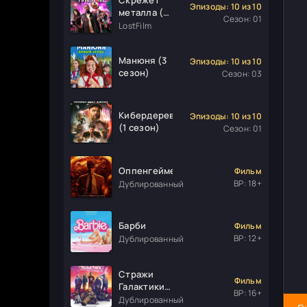
Эпизоды: 10 из 10
металла (1
Сезон: 01
сезон)
LostFilm
Манюня (3
Эпизоды: 10 из 10
сезон)
Сезон: 03
Кибердеревня
Эпизоды: 10 из 10
(1 сезон)
Сезон: 01
Оппенгеймер
Фильм
ВР: 18+
Дублированный
Барби
Фильм
ВР: 12+
Дублированный
Стражи
Фильм
Галактики.
ВР: 16+
Часть 3
Дублированный