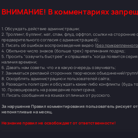
ВНИМАНИЕ! В комментариях запрещ
1. Обсуждать действие администрации;
2. Троллинг, буллинг, мат, спам, флуд, оффтоп, ссылки на сторонние
предварительного согласия с администрацией);
3. Писать об ошибках воспроизведения видео (
без прикрепленного
4. Обильное число знаков (больше трех) препинания подряд;
5. Просить "озвучить быстрее" и спрашивать "когда появится серия
наличия времени;
6. Давать нам советы, что и в какую очередь озвучивать;
7. Заниматься рекламой сторонних творческих объединений/групп/
8. Оскорблять администрацию и пользователей сайта;
9. Разводить политсрач и обсуждать какие-либо конфликты (будь т
10. Провоцировать на разведение политсрача;
11. Писать сообщения на языках отличных от русского.
За нарушение Правил комментирования пользователь рискует отп
непонятливые на месяц.
Незнание правил не освобождает от ответственности!