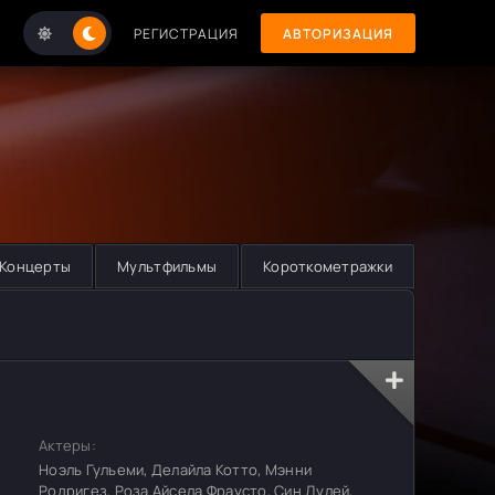
РЕГИСТРАЦИЯ
АВТОРИЗАЦИЯ
Концерты
Мультфильмы
Короткометражки
Актеры:
Ноэль Гульеми, Делайла Котто, Мэнни
Родригез, Роза Айсела Фраусто, Син Дулей,