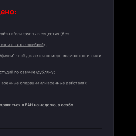
ено:
 сайты и/или группы в соцсетях (без
 скриншота с ошибкой
);
/фильм" - всё делается по мере возможности, сил и
студий по озвучке/дубляжу;
о военные операции или военные действия);
равиться в БАН на неделю, а особо