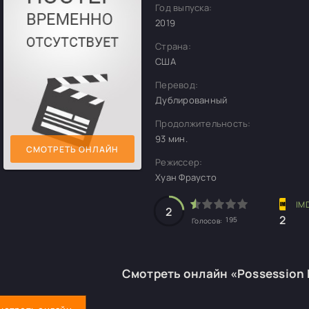
Год выпуска:
2019
Страна:
США
Перевод:
Дублированный
Продолжительность:
93 мин.
СМОТРЕТЬ ОНЛАЙН
Режиссер:
Хуан Фраусто
2
2
195
Голосов:
Смотреть онлайн «Possession 