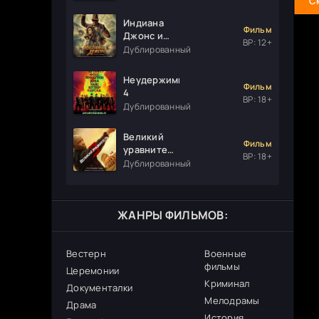
С
Индиана
Фильм
Джонс и
ВР: 12+
колесо
Дублированный
судьбы
Неудержимые
Фильм
4
ВР: 18+
Дублированный
Великий
Фильм
уравнитель
ВР: 18+
3
Дублированный
ЖАНРЫ ФИЛЬМОВ:
Вестерн
Военные
фильмы
Церемонии
Криминал
Документалки
Мелодрамы
Драма
История