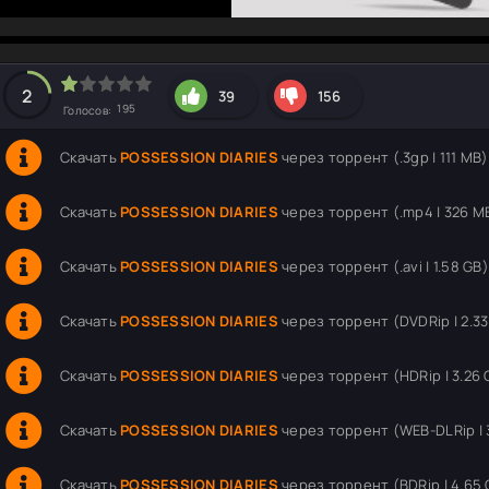
hd2160
hd1440
highres
hd1080
hd720
large
medium
small
tiny
2
39
156
195
Голосов:
Скачать
POSSESSION DIARIES
через торрент (.3gp | 111 MB)
Скачать
POSSESSION DIARIES
через торрент (.mp4 | 326 M
Скачать
POSSESSION DIARIES
через торрент (.avi | 1.58 GB)
Скачать
POSSESSION DIARIES
через торрент (DVDRip | 2.33
Скачать
POSSESSION DIARIES
через торрент (HDRip | 3.26 
Скачать
POSSESSION DIARIES
через торрент (WEB-DLRip | 
Скачать
POSSESSION DIARIES
через торрент (BDRip | 4.65 