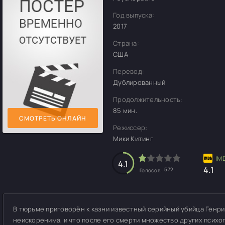
Год выпуска:
2017
Страна:
США
Перевод:
Дублированный
Продолжительность:
85 мин.
СМОТРЕТЬ ОНЛАЙН
Режиссер:
Мики Китинг
4.1
4.1
572
Голосов:
В тюрьме приговорён к казни известный серийный убийца Генри 
неискоренима, и что после его смерти множество других психоп