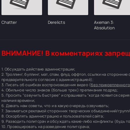
Chatter
Derelicts
Axeman 3:
Absolution
ВНИМАНИЕ! В комментариях запрещ
1. Обсуждать действие администрации;
2. Троллинг, буллинг, мат, спам, флуд, оффтоп, ссылки на сторонние
предварительного согласия с администрацией);
3. Писать об ошибках воспроизведения видео (
без прикрепленного
4. Обильное число знаков (больше трех) препинания подряд;
5. Просить "озвучить быстрее" и спрашивать "когда появится серия
наличия времени;
6. Давать нам советы, что и в какую очередь озвучивать;
7. Заниматься рекламой сторонних творческих объединений/групп/
8. Оскорблять администрацию и пользователей сайта;
9. Разводить политсрач и обсуждать какие-либо конфликты (будь т
10. Провоцировать на разведение политсрача;