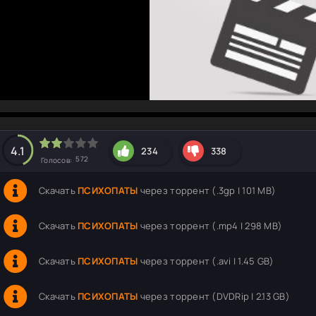
hd2160
hd1440
highres
hd1080
hd720
large
medium
small
tiny
4.1
234
338
572
Голосов:
Скачать
ПСИХОПАТЫ
через торрент (.3gp | 101 MB)
Скачать
ПСИХОПАТЫ
через торрент (.mp4 | 298 MB)
Скачать
ПСИХОПАТЫ
через торрент (.avi | 1.45 GB)
Скачать
ПСИХОПАТЫ
через торрент (DVDRip | 2.13 GB)