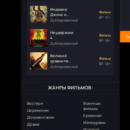
Индиана
Фильм
Джонс и
ВР: 12+
колесо
Дублированный
судьбы
Неудержимые
Фильм
С
4
ВР: 18+
Дублированный
Великий
Фильм
уравнитель
ВР: 18+
3
Дублированный
ЖАНРЫ ФИЛЬМОВ:
Вестерн
Военные
фильмы
Церемонии
Криминал
Документалки
Мелодрамы
Драма
История