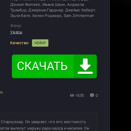
Дэниэл Филлипс, Ивана Шеин, Анджела
Тримбур, Джереми Гарднер, Джеймс Хеберт,
Эшли Белл, Хелен Роджерс, Sam Zimmerman
Жанр:
Ужасы
Качество:
HDRIP
1635
0
Старкуэзер. Он уверяет, что его жестокость
атов вылезут наружу ради хаоса и насилия. Он