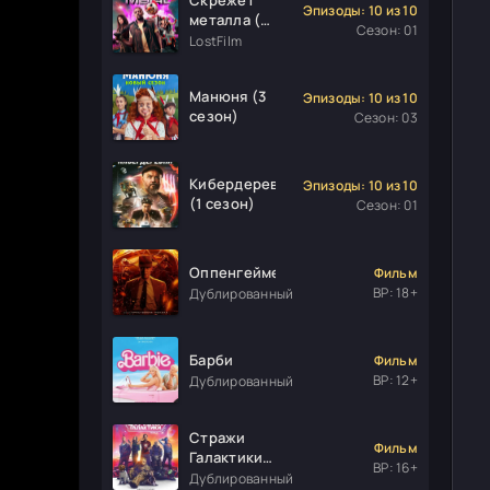
Эпизоды: 10 из 10
металла (1
Сезон: 01
сезон)
LostFilm
Манюня (3
Эпизоды: 10 из 10
сезон)
Сезон: 03
Кибердеревня
Эпизоды: 10 из 10
(1 сезон)
Сезон: 01
Оппенгеймер
Фильм
ВР: 18+
Дублированный
Барби
Фильм
ВР: 12+
Дублированный
Стражи
Фильм
Галактики.
ВР: 16+
Часть 3
Дублированный