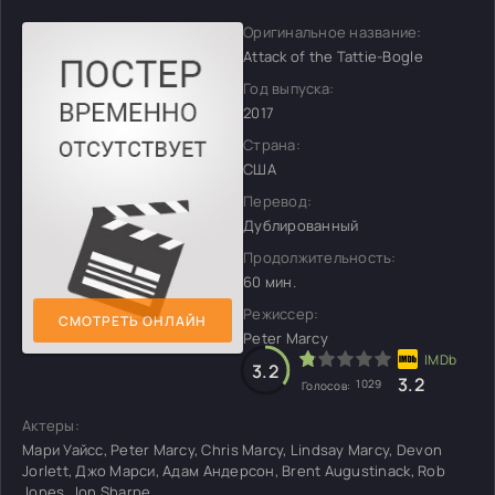
Оригинальное название:
Attack of the Tattie-Bogle
Год выпуска:
2017
Страна:
США
Перевод:
Дублированный
Продолжительность:
60 мин.
Режиссер:
СМОТРЕТЬ ОНЛАЙН
Peter Marcy
3.2
3.2
1029
Голосов:
Актеры:
Мари Уайсс, Peter Marcy, Chris Marcy, Lindsay Marcy, Devon
Jorlett, Джо Марси, Адам Андерсон, Brent Augustinack, Rob
Jones, Jon Sharpe