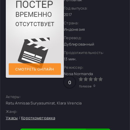
Год выпуска:
2017
Страна:
Индонезия
Перевод:
Дублированный
Продолжительность:
13 мин.
Режиссер:
СМОТРЕТЬ ОНЛАЙН
Nosa Normanda
0
0
Голосов:
Актеры:
Ratu Annisaa Suryasumirat, Klara Virencia
Жанр:
Ужасы
/
Короткометражка