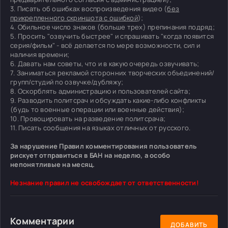
3. Писать об ошибках воспроизведения видео (
без
прикрепленного скриншота с ошибкой
);
4. Обильное число знаков (больше трех) препинания подряд;
5. Просить "озвучить быстрее" и спрашивать "когда появится
серия/фильм" - всё делается по мере возможности, сил и
наличия времени;
6. Давать нам советы, что и в какую очередь озвучивать;
7. Заниматься рекламой сторонних творческих объединений/
групп/студий по озвучке/дубляжу;
8. Оскорблять администрацию и пользователей сайта;
9. Разводить политсрач и обсуждать какие-либо конфликты
(будь то военные операции или военные действия);
10. Провоцировать на разведение политсрача;
11. Писать сообщения на языках отличных от русского.
За нарушение Правил комментирования пользователь
рискует отправиться в БАН на неделю, а особо
непонятливые на месяц.
Незнание правил не освобождает от ответственности!
Комментарии
ДОБАВИТЬ