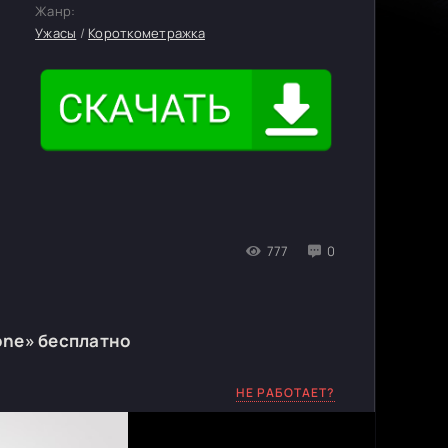
Жанр:
Ужасы
/
Короткометражка
777
0
one» бесплатно
НЕ РАБОТАЕТ?