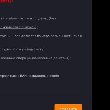
ено:
 сайты и/или группы в соцсетях (без
 скриншота с ошибкой
);
/фильм" - всё делается по мере возможности, сил и
студий по озвучке/дубляжу;
о военные операции или военные действия);
равиться в БАН на неделю, а особо
ДОБАВИТЬ