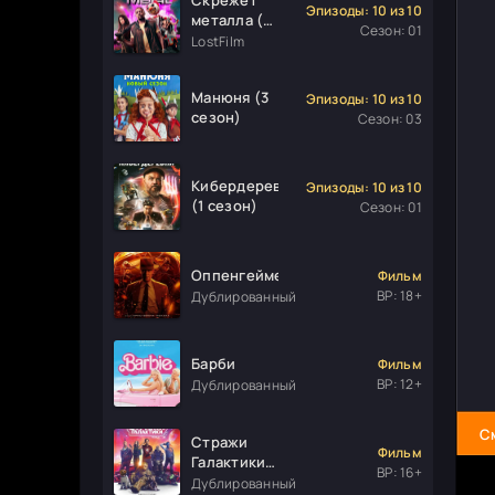
Эпизоды: 10 из 10
металла (1
Сезон: 01
сезон)
LostFilm
Манюня (3
Эпизоды: 10 из 10
сезон)
Сезон: 03
Кибердеревня
Эпизоды: 10 из 10
(1 сезон)
Сезон: 01
Оппенгеймер
Фильм
ВР: 18+
Дублированный
Барби
Фильм
ВР: 12+
Дублированный
С
Стражи
Фильм
Галактики.
ВР: 16+
Часть 3
Дублированный