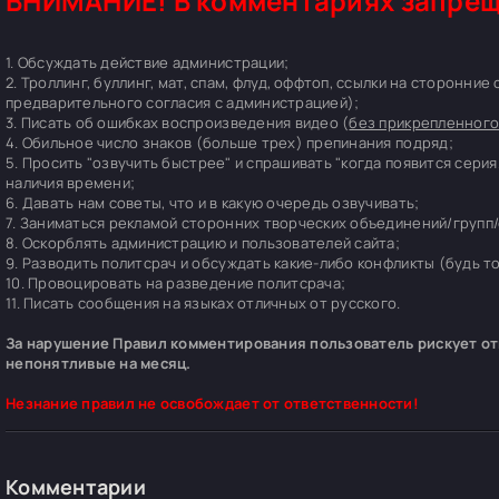
ВНИМАНИЕ! В комментариях запрещ
1. Обсуждать действие администрации;
2. Троллинг, буллинг, мат, спам, флуд, оффтоп, ссылки на сторонние
предварительного согласия с администрацией);
3. Писать об ошибках воспроизведения видео (
без прикрепленного
4. Обильное число знаков (больше трех) препинания подряд;
5. Просить "озвучить быстрее" и спрашивать "когда появится серия
наличия времени;
6. Давать нам советы, что и в какую очередь озвучивать;
7. Заниматься рекламой сторонних творческих объединений/групп/
8. Оскорблять администрацию и пользователей сайта;
9. Разводить политсрач и обсуждать какие-либо конфликты (будь т
10. Провоцировать на разведение политсрача;
11. Писать сообщения на языках отличных от русского.
За нарушение Правил комментирования пользователь рискует отп
непонятливые на месяц.
Незнание правил не освобождает от ответственности!
Комментарии