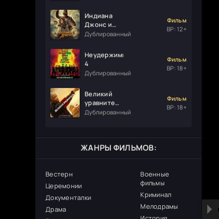
Индиана
Фильм
Джонс и
ВР: 12+
колесо
Дублированный
судьбы
Неудержимые
Фильм
4
ВР: 18+
Дублированный
Великий
Фильм
уравнитель
ВР: 18+
3
Дублированный
ЖАНРЫ ФИЛЬМОВ:
Вестерн
Военные
фильмы
Церемонии
Криминал
Документалки
Мелодрамы
Драма
История