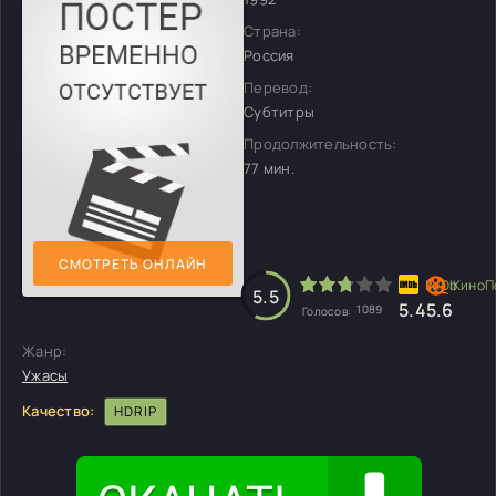
Страна:
Россия
Перевод:
Субтитры
Продолжительность:
77 мин.
СМОТРЕТЬ ОНЛАЙН
5.5
5.4
5.6
1089
Голосов:
Жанр:
Ужасы
Качество:
HDRIP