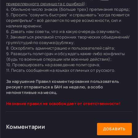
прикрепленного скриншота с ошибкой
);
4. Обильное число знаков (больше трех) препинания подряд;
5. Просить "озвучить быстрее" и спрашивать "когда появится
серия/фильм" - всё делается по мере возможности, сил и
наличия времени;
6. Давать нам советы, что и в какую очередь озвучивать;
7. Заниматься рекламой сторонних творческих объединений/
групп/студий по озвучке/дубляжу;
8. Оскорблять администрацию и пользователей сайта;
9. Разводить политсрач и обсуждать какие-либо конфликты
(будь то военные операции или военные действия);
10. Провоцировать на разведение политсрача;
11. Писать сообщения на языках отличных от русского.
За нарушение Правил комментирования пользователь
рискует отправиться в БАН на неделю, а особо
непонятливые на месяц.
Незнание правил не освобождает от ответственности!
Комментарии
ДОБАВИТЬ