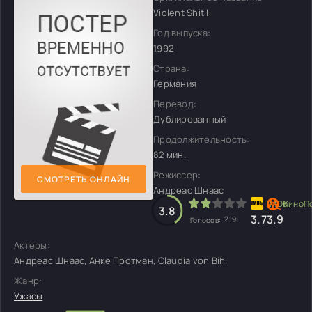
Violent Shit II
Год выпуска:
1992
Страна:
Германия
Перевод:
Дублированный
Продолжительность:
82 мин.
Режиссер:
СМОТРЕТЬ ОНЛАЙН
Андреас Шнаас
3.8
3.7
3.9
219
Голосов:
Актеры:
Андреас Шнаас, Анке Протман, Claudia von Bihl
Жанр:
Ужасы