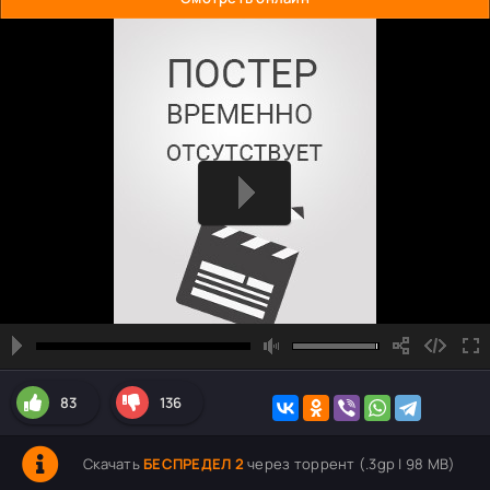
83
136
Скачать
БЕСПРЕДЕЛ 2
через торрент (.3gp | 98 MB)