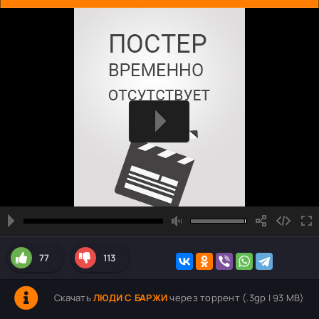
77
113
Скачать
ЛЮДИ С БАРЖИ
через торрент (.3gp | 93 MB)