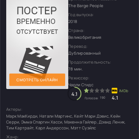
The Barge People
Год выпуска:
2018
Страна:
Великобритания
Перевод:
Дублированный
Продолжительность:
78 мин.
Режиссер:
СМОТРЕТЬ ОНЛАЙН
Чарли Стидс
4.1
4.1
190
Голосов:
Актеры:
Марк МакКирди, Натали Мартинс, Кейт Мари Дэвис, Кейн
Серри, Эмма Спаргин Хасси, Макенна Гайлер, Дэвид Леник,
Тим Картрайт, Карл Андерссон, Мэтт Суэйлс
Жанр: