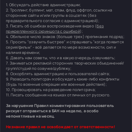
1. Обсуждать действие администрации;
2. Троллинг, буллинг, мат, спам, флуд, оффтоп, ссылки на
сторонние сайты и/или группы в соцсетях (без
предварительного согласия с администрацией);
3. Писать об ошибках воспроизведения видео (
без
прикрепленного скриншота с ошибкой
);
4. Обильное число знаков (больше трех) препинания подряд;
5. Просить "озвучить быстрее" и спрашивать "когда появится
серия/фильм" - всё делается по мере возможности, сил и
наличия времени;
6. Давать нам советы, что и в какую очередь озвучивать;
7. Заниматься рекламой сторонних творческих объединений/
групп/студий по озвучке/дубляжу;
8. Оскорблять администрацию и пользователей сайта;
9. Разводить политсрач и обсуждать какие-либо конфликты
(будь то военные операции или военные действия);
10. Провоцировать на разведение политсрача;
11. Писать сообщения на языках отличных от русского.
За нарушение Правил комментирования пользователь
рискует отправиться в БАН на неделю, а особо
непонятливые на месяц.
Незнание правил не освобождает от ответственности!