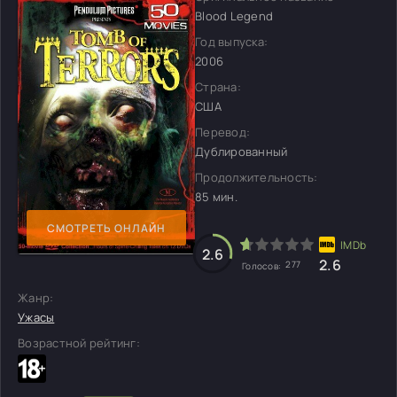
Blood Legend
Год выпуска:
2006
Страна:
США
Перевод:
Дублированный
Продолжительность:
85 мин.
СМОТРЕТЬ ОНЛАЙН
2.6
2.6
277
Голосов:
Жанр:
Ужасы
Возрастной рейтинг: