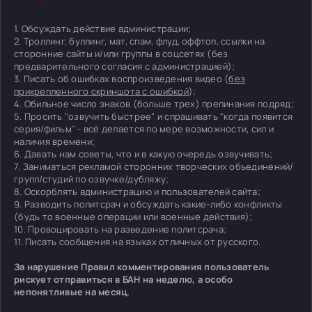
1. Обсуждать действие администрации;
2. Троллинг, буллинг, мат, спам, флуд, оффтоп, ссылки на
сторонние сайты и/или группы в соцсетях (без
предварительного согласия с администрацией);
3. Писать об ошибках воспроизведения видео (
без
прикрепленного скриншота с ошибкой
);
4. Обильное число знаков (больше трех) препинания подряд;
5. Просить "озвучить быстрее" и спрашивать "когда появится
серия/фильм" - всё делается по мере возможности, сил и
наличия времени;
6. Давать нам советы, что и в какую очередь озвучивать;
7. Заниматься рекламой сторонних творческих объединений/
групп/студий по озвучке/дубляжу;
8. Оскорблять администрацию и пользователей сайта;
9. Разводить политсрач и обсуждать какие-либо конфликты
(будь то военные операции или военные действия);
10. Провоцировать на разведение политсрача;
11. Писать сообщения на языках отличных от русского.
За нарушение Правил комментирования пользователь
рискует отправиться в БАН на неделю, а особо
непонятливые на месяц.