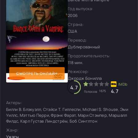
Год выпуска:
2006
Страна:
США
Перевод:
Дублированный
Продолжительность:
118 мин.
Режиссер:
СМОТРЕТЬ ОНЛАЙН
Джордж Бонилла
4.7
4.7
1675
Голосов:
Актеры:
Билли В. Блэкуэлл, Стэйси Т. Гиллеспи, Michael S. Shouse, Эми
Уиллс, Мэттью Перри, Фрэнк Фарат, Мари Стэмпер, Маршалл
Филдс, Карл Густав Линдстрём, Боб Синглтон
Жанр:
Ужасы