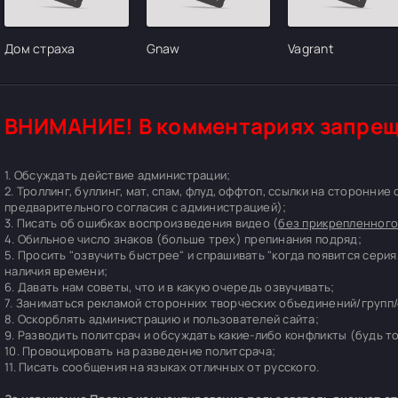
Дом страха
Gnaw
Vagrant
ВНИМАНИЕ! В комментариях запрещ
1. Обсуждать действие администрации;
2. Троллинг, буллинг, мат, спам, флуд, оффтоп, ссылки на сторонние
предварительного согласия с администрацией);
3. Писать об ошибках воспроизведения видео (
без прикрепленного
4. Обильное число знаков (больше трех) препинания подряд;
5. Просить "озвучить быстрее" и спрашивать "когда появится серия
наличия времени;
6. Давать нам советы, что и в какую очередь озвучивать;
7. Заниматься рекламой сторонних творческих объединений/групп/
8. Оскорблять администрацию и пользователей сайта;
9. Разводить политсрач и обсуждать какие-либо конфликты (будь т
10. Провоцировать на разведение политсрача;
11. Писать сообщения на языках отличных от русского.