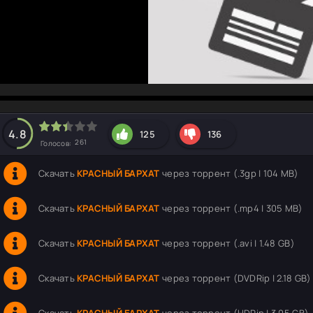
hd2160
hd1440
highres
hd1080
hd720
large
medium
small
tiny
4.8
125
136
261
Голосов:
Скачать
КРАСНЫЙ БАРХАТ
через торрент (.3gp | 104 MB)
Скачать
КРАСНЫЙ БАРХАТ
через торрент (.mp4 | 305 MB)
Скачать
КРАСНЫЙ БАРХАТ
через торрент (.avi | 1.48 GB)
Скачать
КРАСНЫЙ БАРХАТ
через торрент (DVDRip | 2.18 GB)