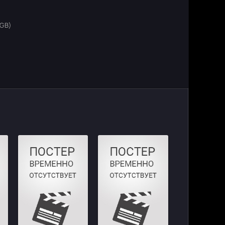
 GB)
)