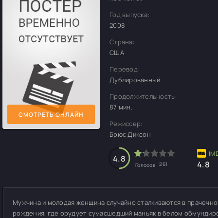
Год выпуска:
2008
Страна:
США
Перевод:
Дублированный
Продолжительность:
87 мин.
СМОТРЕТЬ ОНЛАЙН
Режиссер:
Брюс Диксон
4.8
4.8
261
Голосов:
Мужчина и молодая женщина случайно сталкиваются в прачечной
рождения, где орудует сумасшедший маньяк в белом обмундир