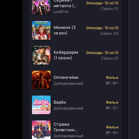
Эпизоды: 10 из 10
металла (1
Сезон: 01
сезон)
LostFilm
Манюня (3
Эпизоды: 10 из 10
сезон)
Сезон: 03
Кибердеревня
Эпизоды: 10 из 10
(1 сезон)
Сезон: 01
Оппенгеймер
Фильм
ВР: 18+
Дублированный
Барби
Фильм
ВР: 12+
Дублированный
Стражи
Фильм
Галактики.
ВР: 16+
Часть 3
Дублированный