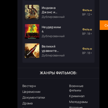
Индиана
Фильм
Джонс и
ВР: 12+
колесо
Дублированный
судьбы
С
Неудержимые
Фильм
4
ВР: 18+
Дублированный
Великий
Фильм
уравнитель
ВР: 18+
3
Дублированный
ЖАНРЫ ФИЛЬМОВ:
Вестерн
Военные
фильмы
Церемонии
Криминал
Документалки
Мелодрамы
Драма
История