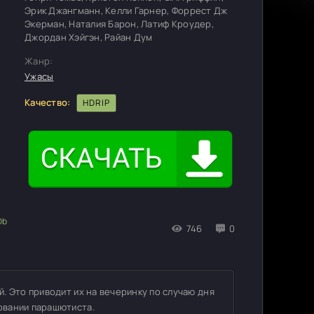
Эрик Джангманн, Келли Гарнер, Форрест Дж
Экерман, Наталия Барон, Латиф Кроудер,
Джордан Хэйгэн, Райан Дум
Жанр:
Ужасы
Качество:
HDRIP
746
0
. Это приводит их на вечеринку по случаю дня
овании парашютиста.