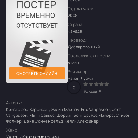
Год выпуска:
2008
Страна:
Канада
Перевод:
Дублированный
Продолжительность:
4 мин.
Режиссер:
СМОТРЕТЬ ОНЛАЙН
Райан Луажи
0
0
Голосов:
Актеры:
Кристофер Харрисон, Эйлин Марлоу, Eric Vangassen, Josh
Vangassen, Митч Сайкес, Шервин Боннер, Уэс Майерс, Стивен
Фолмер, Дэна Сонненфельд, Келли Александр
Жанр:
Ужасы
/
Короткометражка