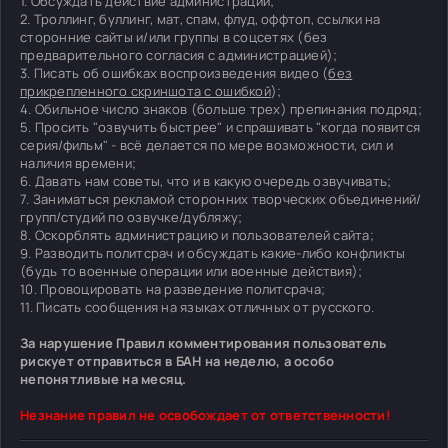
1. Обсуждать действие администрации;
2. Троллинг, буллинг, мат, спам, флуд, оффтоп, ссылки на
сторонние сайты и/или группы в соцсетях (без
предварительного согласия с администрацией);
3. Писать об ошибках воспроизведения видео (
без
прикрепленного скриншота с ошибкой
);
4. Обильное число знаков (больше трех) препинания подряд;
5. Просить "озвучить быстрее" и спрашивать "когда появится
серия/фильм" - всё делается по мере возможности, сил и
наличия времени;
6. Давать нам советы, что и в какую очередь озвучивать;
7. Заниматься рекламой сторонних творческих объединений/
групп/студий по озвучке/дубляжу;
8. Оскорблять администрацию и пользователей сайта;
9. Разводить политсрач и обсуждать какие-либо конфликты
(будь то военные операции или военные действия);
10. Провоцировать на разведение политсрача;
11. Писать сообщения на языках отличных от русского.
За нарушение Правил комментирования пользователь
рискует отправиться в БАН на неделю, а особо
непонятливые на месяц.
Незнание правил не освобождает от ответственности!