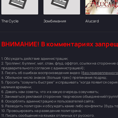
The Cycle
Зомбимания
Alucard
ВНИМАНИЕ! В комментариях запрещ
1. Обсуждать действие администрации;
2. Троллинг, буллинг, мат, спам, флуд, оффтоп, ссылки на сторонние
предварительного согласия с администрацией);
3. Писать об ошибках воспроизведения видео (
без прикрепленного
4. Обильное число знаков (больше трех) препинания подряд;
5. Просить "озвучить быстрее" и спрашивать "когда появится серия
наличия времени;
6. Давать нам советы, что и в какую очередь озвучивать;
7. Заниматься рекламой сторонних творческих объединений/групп/
8. Оскорблять администрацию и пользователей сайта;
9. Разводить политсрач и обсуждать какие-либо конфликты (будь т
10. Провоцировать на разведение политсрача;
11. Писать сообщения на языках отличных от русского.