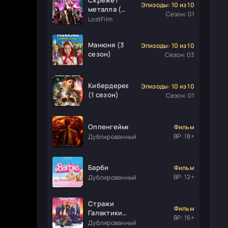
Эпизоды: 10 из 10
металла (1
Сезон: 01
сезон)
LostFilm
Манюня (3
Эпизоды: 10 из 10
сезон)
Сезон: 03
Кибердеревня
Эпизоды: 10 из 10
(1 сезон)
Сезон: 01
Оппенгеймер
Фильм
ВР: 18+
Дублированный
Барби
Фильм
ВР: 12+
Дублированный
Стражи
Фильм
Галактики.
ВР: 16+
Часть 3
Дублированный