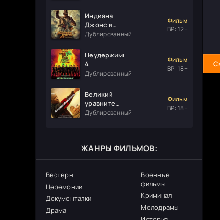
Индиана
Фильм
Джонс и
ВР: 12+
колесо
Дублированный
судьбы
Неудержимые
Фильм
4
С
ВР: 18+
Дублированный
Великий
Фильм
уравнитель
ВР: 18+
3
Дублированный
ЖАНРЫ ФИЛЬМОВ:
Вестерн
Военные
фильмы
Церемонии
Криминал
Документалки
Мелодрамы
Драма
История