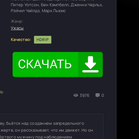
Питер Уотсон, Бен Кэмпбелл, Дженни Чарльз,
Рэйчил Чайлдз, Марк Льюис
Жанр:
Ужасы
Качество:
HDRIP
3976
0
ву, бьётся над созданием запредельного
жертв, он рассказывает, что им движет. Но он
мёртвого мужчину под наблюдением