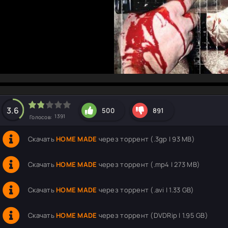
hd2160
hd1440
highres
hd1080
hd720
large
medium
small
tiny
3.6
500
891
1391
Голосов:
Скачать
HOME MADE
через торрент (.3gp | 93 MB)
Скачать
HOME MADE
через торрент (.mp4 | 273 MB)
Скачать
HOME MADE
через торрент (.avi | 1.33 GB)
Скачать
HOME MADE
через торрент (DVDRip | 1.95 GB)