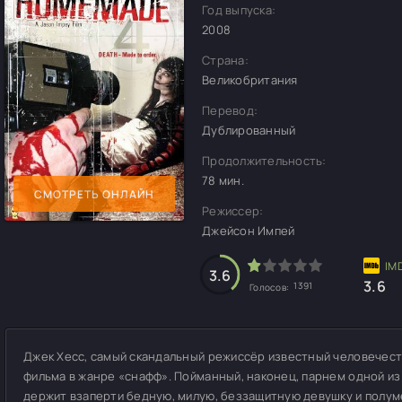
Год выпуска:
2008
Страна:
Великобритания
Перевод:
Дублированный
Продолжительность:
78 мин.
СМОТРЕТЬ ОНЛАЙН
Режиссер:
Джейсон Импей
3.6
3.6
1391
Голосов:
Джек Хесс, самый скандальный режиссёр известный человечест
фильма в жанре «снафф». Пойманный, наконец, парнем одной из 
держит взаперти бедную, милую, беззащитную девушку и полу