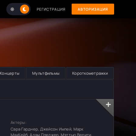
РЕГИСТРАЦИЯ
АВТОРИЗАЦИЯ
Концерты
Мультфильмы
Короткометражки
Актеры:
Сара Гарднер, Джейсон Импей, Марк
МакКейб, Адам Пледжер, Мэттью Верити,