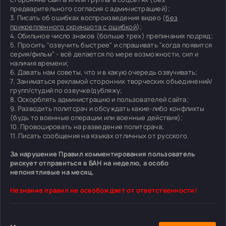
предварительного согласия с администрацией);
3. Писать об ошибках воспроизведения видео (
без
прикрепленного скриншота с ошибкой
);
4. Обильное число знаков (больше трех) препинания подряд;
5. Просить "озвучить быстрее" и спрашивать "когда появится
серия/фильм" - всё делается по мере возможности, сил и
наличия времени;
6. Давать нам советы, что и в какую очередь озвучивать;
7. Заниматься рекламой сторонних творческих объединений/
групп/студий по озвучке/дубляжу;
8. Оскорблять администрацию и пользователей сайта;
9. Разводить политсрач и обсуждать какие-либо конфликты
(будь то военные операции или военные действия);
10. Провоцировать на разведение политсрача;
11. Писать сообщения на языках отличных от русского.
За нарушение Правил комментирования пользователь
рискует отправиться в БАН на неделю, а особо
непонятливые на месяц.
Незнание правил не освобождает от ответственности!