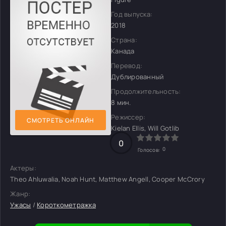
Год выпуска:
2018
Страна:
Канада
Перевод:
Дублированный
Продолжительность:
8 мин.
Режиссер:
СМОТРЕТЬ ОНЛАЙН
Kielan Ellis, Will Gotlib
0
0
Голосов:
Актеры:
Theo Ahluwalia, Noah Hunt, Matthew Angell, Cooper McCrory
Жанр:
Ужасы
/
Короткометражка