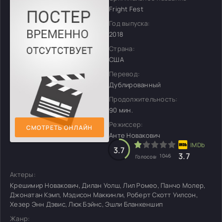
Fright Fest
Год выпуска:
2018
Страна:
США
Перевод:
Дублированный
Продолжительность:
90 мин.
Режиссер:
СМОТРЕТЬ ОНЛАЙН
Анте Новакович
3.7
3.7
1046
Голосов:
Актеры:
Крешимир Новакович, Дилан Уолш, Лил Ромео, Панчо Молер,
Джонатан Кэмп, Мэдисон Маккинли, Роберт Скотт Уилсон,
Хезер Энн Дэвис, Люк Бэйнс, Эшли Бланкеншип
Жанр: