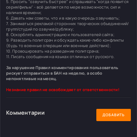
5. Просить "озвучить быстрее" и спрашивать "когда появится
серия/фильм" - всё делается по мере возможности, сил и
наличия времени;
6. Давать нам советы, что и в какую очередь озвучивать;
7. Заниматься рекламой сторонних творческих объединений/
групп/студий по озвучке/дубляжу;
8. Оскорблять администрацию и пользователей сайта;
9. Разводить политсрач и обсуждать какие-либо конфликты
(будь то военные операции или военные действия);
10. Провоцировать на разведение политсрача;
11. Писать сообщения на языках отличных от русского.
За нарушение Правил комментирования пользователь
рискует отправиться в БАН на неделю, а особо
непонятливые на месяц.
Незнание правил не освобождает от ответственности!
Комментарии
ДОБАВИТЬ