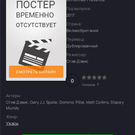
Год выпуска:
2017
Страна:
Великобритания
Перевод:
Дублированный
Режиссер:
Стив Дэвис
СМОТРЕТЬ ОНЛАЙН
0
0
Голосов:
Актеры:
Стив Дэвис, Gary J.J. Spate, Dominic Pillai, Matt Collins, Stacey
Mundy
Жанр:
Ужасы