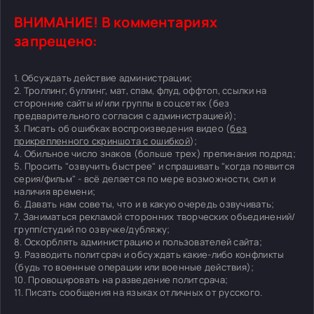
ВНИМАНИЕ! В комментариях
запрещено:
1. Обсуждать действие администрации;
2. Троллинг, буллинг, мат, спам, флуд, оффтоп, ссылки на
сторонние сайты и/или группы в соцсетях (без
предварительного согласия с администрацией);
3. Писать об ошибках воспроизведения видео (
без
прикрепленного скриншота с ошибкой
);
4. Обильное число знаков (больше трех) препинания подряд;
5. Просить "озвучить быстрее" и спрашивать "когда появится
серия/фильм" - всё делается по мере возможности, сил и
наличия времени;
6. Давать нам советы, что и в какую очередь озвучивать;
7. Заниматься рекламой сторонних творческих объединений/
групп/студий по озвучке/дубляжу;
8. Оскорблять администрацию и пользователей сайта;
9. Разводить политсрач и обсуждать какие-либо конфликты
(будь то военные операции или военные действия);
10. Провоцировать на разведение политсрача;
11. Писать сообщения на языках отличных от русского.