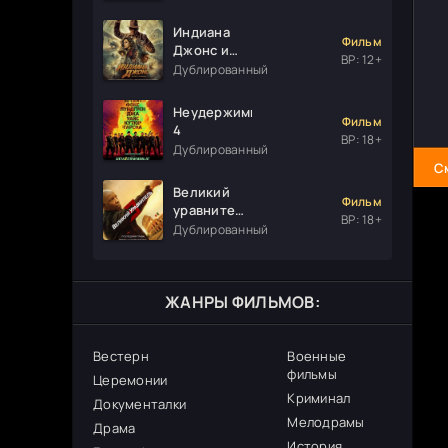
Индиана
Фильм
Джонс и
ВР: 12+
колесо
Дублированный
судьбы
Неудержимые
Фильм
4
ВР: 18+
Дублированный
С
Великий
Фильм
уравнитель
ВР: 18+
3
Дублированный
ЖАНРЫ ФИЛЬМОВ:
Вестерн
Военные
фильмы
Церемонии
Криминал
Документалки
Мелодрамы
Драма
История