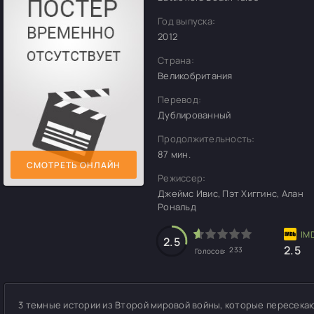
Год выпуска:
2012
Страна:
Великобритания
Перевод:
Дублированный
Продолжительность:
87 мин.
СМОТРЕТЬ ОНЛАЙН
Режиссер:
Джеймс Ивис, Пэт Хиггинс, Алан
Рональд
2.5
2.5
233
Голосов:
3 темные истории из Второй мировой войны, которые пересекаю