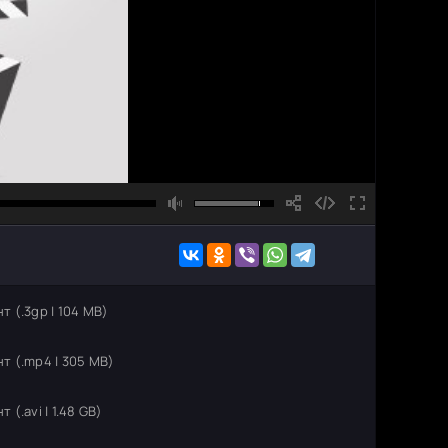
 (.3gp | 104 MB)
т (.mp4 | 305 MB)
(.avi | 1.48 GB)