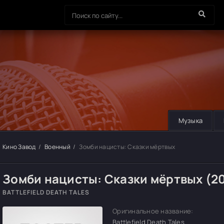
Музыка
Кино Завод
Военный
Зомби нацисты: Сказки мёртвых
Зомби нацисты: Сказки мёртвых (2
BATTLEFIELD DEATH TALES
Оригинальное название:
Battlefield Death Tales