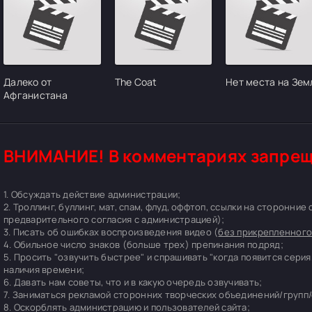
Далеко от
The Coat
Нет места на Зем
Афганистана
ВНИМАНИЕ! В комментариях запрещ
1. Обсуждать действие администрации;
2. Троллинг, буллинг, мат, спам, флуд, оффтоп, ссылки на сторонние
предварительного согласия с администрацией);
3. Писать об ошибках воспроизведения видео (
без прикрепленного
4. Обильное число знаков (больше трех) препинания подряд;
5. Просить "озвучить быстрее" и спрашивать "когда появится серия
наличия времени;
6. Давать нам советы, что и в какую очередь озвучивать;
7. Заниматься рекламой сторонних творческих объединений/групп/
8. Оскорблять администрацию и пользователей сайта;