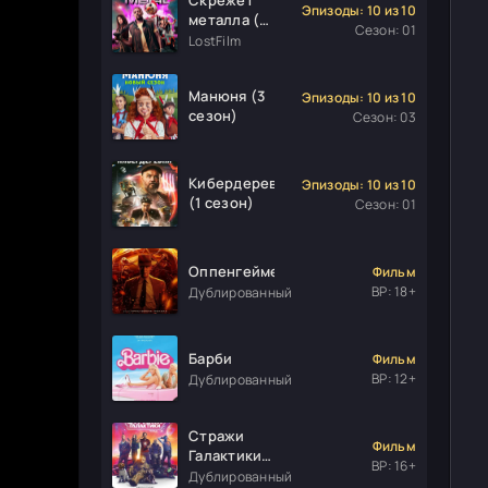
Эпизоды: 10 из 10
металла (1
Сезон: 01
сезон)
LostFilm
Манюня (3
Эпизоды: 10 из 10
сезон)
Сезон: 03
Кибердеревня
Эпизоды: 10 из 10
(1 сезон)
Сезон: 01
Оппенгеймер
Фильм
ВР: 18+
Дублированный
Барби
Фильм
ВР: 12+
Дублированный
Стражи
Фильм
Галактики.
ВР: 16+
Часть 3
Дублированный