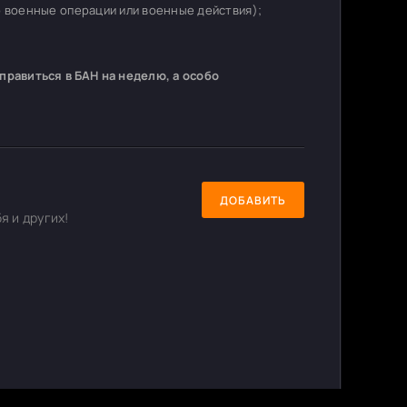
о военные операции или военные действия);
равиться в БАН на неделю, а особо
ДОБАВИТЬ
я и других!