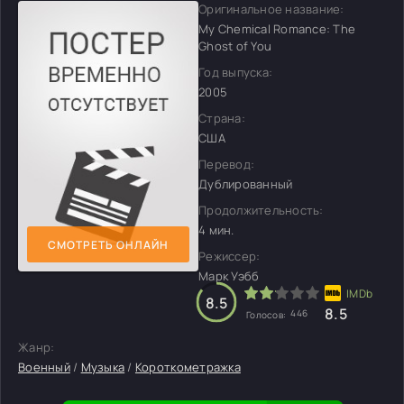
Оригинальное название:
My Chemical Romance: The
Ghost of You
Год выпуска:
2005
Страна:
США
Перевод:
Дублированный
Продолжительность:
4 мин.
СМОТРЕТЬ ОНЛАЙН
Режиссер:
Марк Уэбб
8.5
8.5
446
Голосов:
Жанр:
Военный
/
Музыка
/
Короткометражка