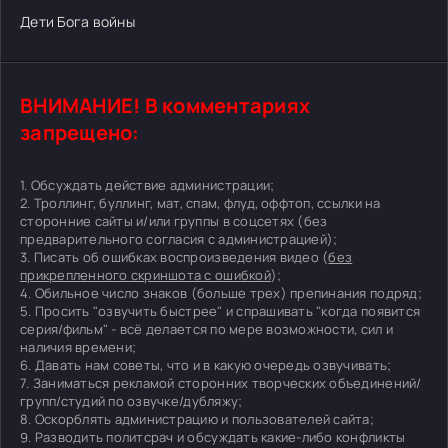
Дети Бога войны
ВНИМАНИЕ! В комментариях
запрещено:
1. Обсуждать действие администрации;
2. Троллинг, буллинг, мат, спам, флуд, оффтоп, ссылки на
сторонние сайты и/или группы в соцсетях (без
предварительного согласия с администрацией);
3. Писать об ошибках воспроизведения видео (
без
прикрепленного скриншота с ошибкой
);
4. Обильное число знаков (больше трех) препинания подряд;
5. Просить "озвучить быстрее" и спрашивать "когда появится
серия/фильм" - всё делается по мере возможности, сил и
наличия времени;
6. Давать нам советы, что и в какую очередь озвучивать;
7. Заниматься рекламой сторонних творческих объединений/
групп/студий по озвучке/дубляжу;
8. Оскорблять администрацию и пользователей сайта;
9. Разводить политсрач и обсуждать какие-либо конфликты