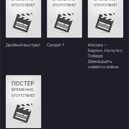
Далёкий выстрел
Солдат 7
Москва —
Берлин. На пути к
Победе.
Двенадцать
новелл о войне