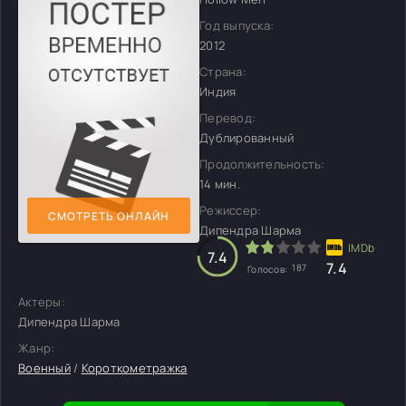
Год выпуска:
2012
Страна:
Индия
Перевод:
Дублированный
Продолжительность:
14 мин.
Режиссер:
СМОТРЕТЬ ОНЛАЙН
Дипендра Шарма
7.4
7.4
187
Голосов:
Актеры:
Дипендра Шарма
Жанр:
Военный
/
Короткометражка