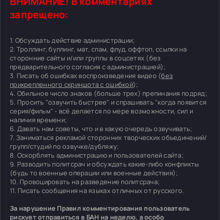
ВНИМАНИЕ! В комментариях
запрещено:
1. Обсуждать действие администрации;
2. Троллинг, буллинг, мат, спам, флуд, оффтоп, ссылки на
сторонние сайты и/или группы в соцсетях (без
предварительного согласия с администрацией);
3. Писать об ошибках воспроизведения видео (
без
прикрепленного скриншота с ошибкой
);
4. Обильное число знаков (больше трех) препинания подряд;
5. Просить "озвучить быстрее" и спрашивать "когда появится
серия/фильм" - всё делается по мере возможности, сил и
наличия времени;
6. Давать нам советы, что и в какую очередь озвучивать;
7. Заниматься рекламой сторонних творческих объединений/
групп/студий по озвучке/дубляжу;
8. Оскорблять администрацию и пользователей сайта;
9. Разводить политсрач и обсуждать какие-либо конфликты
(будь то военные операции или военные действия);
10. Провоцировать на разведение политсрача;
11. Писать сообщения на языках отличных от русского.
За нарушение Правил комментирования пользователь
рискует отправиться в БАН на неделю, а особо