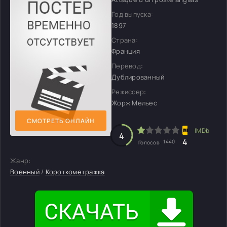
Год выпуска:
1897
Страна:
Франция
Перевод:
Дублированный
Режиссер:
Жорж Мельес
СМОТРЕТЬ ОНЛАЙН
4
4
1440
Голосов:
Жанр:
Военный
/
Короткометражка