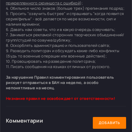
прикрепленного скриншота с ошибкой
);
4. Обильное число знаков (больше трех) препинания подряд;
5. Просить "озвучить быстрее" и спрашивать "когда появится
серия/фильм" - всё делается по мере возможности, сил и
наличия времени;
6. Давать нам советы, что и в какую очередь озвучивать;
7. Заниматься рекламой сторонних творческих объединений/
групп/студий по озвучке/дубляжу;
8. Оскорблять администрацию и пользователей сайта;
9. Разводить политсрач и обсуждать какие-либо конфликты
(будь то военные операции или военные действия);
10. Провоцировать на разведение политсрача;
11. Писать сообщения на языках отличных от русского.
За нарушение Правил комментирования пользователь
рискует отправиться в БАН на неделю, а особо
непонятливые на месяц.
Незнание правил не освобождает от ответственности!
Комментарии
ДОБАВИТЬ