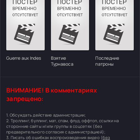
Guerre aux Indes
Взятие
Последние
Турнавоса
патроны
ВНИМАНИЕ! В комментариях
запрещено:
1. Обсуждать действие администрации;
2. Троллинг, буллинг, мат, спам, флуд, оффтоп, ссылки на
сторонние сайты и/или группы в соцсетях (без
предварительного согласия с администрацией);
3. Писать об ошибках воспроизведения видео (
без