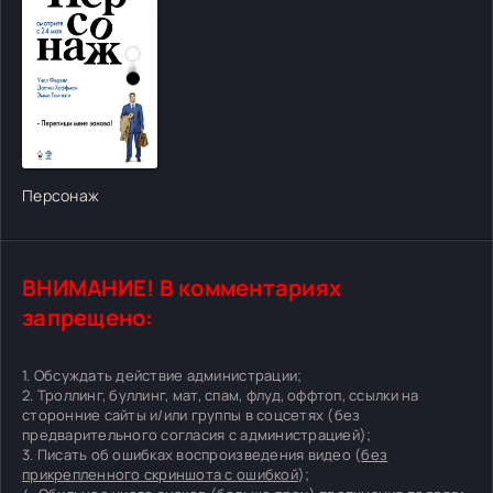
Персонаж
ВНИМАНИЕ! В комментариях
запрещено:
1. Обсуждать действие администрации;
2. Троллинг, буллинг, мат, спам, флуд, оффтоп, ссылки на
сторонние сайты и/или группы в соцсетях (без
предварительного согласия с администрацией);
3. Писать об ошибках воспроизведения видео (
без
прикрепленного скриншота с ошибкой
);