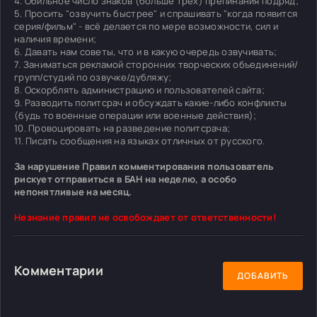
4. Обильное число знаков (больше трех) препинания подряд;
5. Просить "озвучить быстрее" и спрашивать "когда появится
серия/фильм" - всё делается по мере возможности, сил и
наличия времени;
6. Давать нам советы, что и в какую очередь озвучивать;
7. Заниматься рекламой сторонних творческих объединений/
групп/студий по озвучке/дубляжу;
8. Оскорблять администрацию и пользователей сайта;
9. Разводить политсрач и обсуждать какие-либо конфликты
(будь то военные операции или военные действия);
10. Провоцировать на разведение политсрача;
11. Писать сообщения на языках отличных от русского.
За нарушение Правил комментирования пользователь
рискует отправиться в БАН на неделю, а особо
непонятливые на месяц.
Незнание правил не освобождает от ответственности!
Комментарии
ДОБАВИТЬ