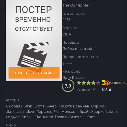
The Gunfighter
Год выпуска:
2013
Страна:
США
Перевод:
Дублированный
Продолжительность:
9 мин.
Режиссер:
СМОТРЕТЬ ОНЛАЙН
Эрик Киссак
7.9
8
7.9
196
Голосов:
Актеры:
Джордан Блэк, Скотт Бинер, Тимоти Бреннен, Сиркус-
Шалевски, Шоун Парсонс, Чет Нельсон, Брэйс Харрис, Шоен
Ходжес, Эйлин О’Коннелл, Трэвис Линкольн Кокс
Жанр: