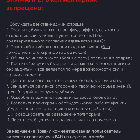
запрещено:
1. Обсуждать действие администрации;
2. Троллинг, буллинг, мат, спам, флуд, оффтоп, ссылки на
сторонние сайты и/или группы в соцсетях (без
предварительного согласия с администрацией);
3. Писать об ошибках воспроизведения видео (
без
прикрепленного скриншота с ошибкой
);
4. Обильное число знаков (больше трех) препинания подряд;
5. Просить "озвучить быстрее" и спрашивать "когда появится
серия/фильм" - всё делается по мере возможности, сил и
наличия времени;
6. Давать нам советы, что и в какую очередь озвучивать;
7. Заниматься рекламой сторонних творческих объединений/
групп/студий по озвучке/дубляжу;
8. Оскорблять администрацию и пользователей сайта;
9. Разводить политсрач и обсуждать какие-либо конфликты
(будь то военные операции или военные действия);
10. Провоцировать на разведение политсрача;
11. Писать сообщения на языках отличных от русского.
За нарушение Правил комментирования пользователь
рискует отправиться в БАН на неделю, а особо