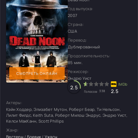
Год выпуска:
2007
Страна:
США
Перевод:
Дублированный
Продолжительность:
85 мин.
Режиссер:
СМОТРЕТЬ ОНЛАЙН
Эндрю Уист
2.5
2.5
338
Голосов:
Актеры:
Кэйн Ходдер, Элизабет Мутон, Роберт Беар, Ти Нельсон,
Лилит Филдс, Keith Suta, Роберт Милош Эндрус, Эндрю Уист,
Келси МакКанн, Scott Phillips
Жанр:
Вестерн
/
Боевик
/
Ужасы