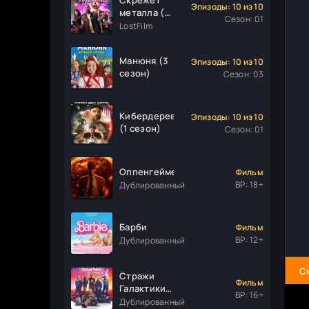
Эпизоды: 10 из 10
металла (1
Сезон: 01
сезон)
LostFilm
Манюня (3
Эпизоды: 10 из 10
сезон)
Сезон: 03
Кибердеревня
Эпизоды: 10 из 10
(1 сезон)
Сезон: 01
Оппенгеймер
Фильм
ВР: 18+
Дублированный
Барби
Фильм
ВР: 12+
Дублированный
С
Стражи
Фильм
Галактики.
ВР: 16+
Часть 3
Дублированный