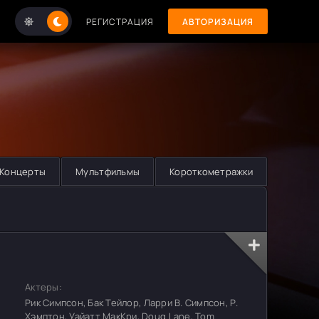
РЕГИСТРАЦИЯ
АВТОРИЗАЦИЯ
Концерты
Мультфильмы
Короткометражки
Актеры:
Рик Симпсон, Бак Тейлор, Ларри В. Симпсон, Р.
Хэмптон, Уайатт МакКри, Doug Lane, Tom