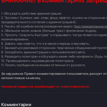
ВНИМАНИЕ! В комментариях запрещ
1. Обсуждать действие администрации;
2. Троллинг, буллинг, мат, спам, флуд, оффтоп, ссылки на сторонние
предварительного согласия с администрацией);
3. Писать об ошибках воспроизведения видео (
без прикрепленного
4. Обильное число знаков (больше трех) препинания подряд;
5. Просить "озвучить быстрее" и спрашивать "когда появится серия
наличия времени;
6. Давать нам советы, что и в какую очередь озвучивать;
7. Заниматься рекламой сторонних творческих объединений/групп/
8. Оскорблять администрацию и пользователей сайта;
9. Разводить политсрач и обсуждать какие-либо конфликты (будь т
10. Провоцировать на разведение политсрача;
11. Писать сообщения на языках отличных от русского.
За нарушение Правил комментирования пользователь рискует отп
непонятливые на месяц.
Незнание правил не освобождает от ответственности!
Комментарии