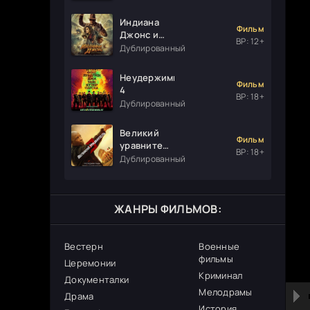
Индиана
Фильм
Джонс и
ВР: 12+
колесо
Дублированный
судьбы
Неудержимые
Фильм
4
ВР: 18+
Дублированный
Великий
Фильм
уравнитель
ВР: 18+
3
Дублированный
ЖАНРЫ ФИЛЬМОВ:
Вестерн
Военные
фильмы
Церемонии
Криминал
Документалки
Мелодрамы
Драма
История