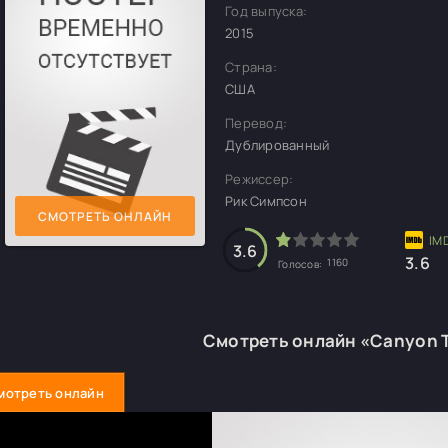
Год выпуска:
2015
Страна:
США
Перевод:
Дублированный
Режиссер:
Рик Симпсон
СМОТРЕТЬ ОНЛАЙН
3.6
3.6
1160
Голосов:
Смотреть онлайн «Canyon T
мотреть онлайн