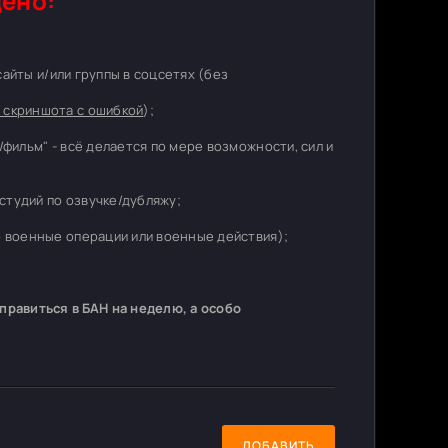
ено:
 сайты и/или группы в соцсетях (без
 скриншота с ошибкой
);
/фильм" - всё делается по мере возможности, сил и
студий по озвучке/дубляжу;
о военные операции или военные действия);
равиться в БАН на неделю, а особо
ДОБАВИТЬ