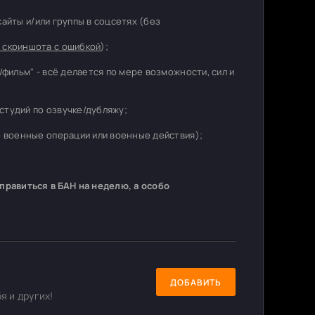
 сайты и/или группы в соцсетях (без
 скриншота с ошибкой
);
/фильм" - всё делается по мере возможности, сил и
студий по озвучке/дубляжу;
о военные операции или военные действия);
равиться в БАН на неделю, а особо
ДОБАВИТЬ
я и других!