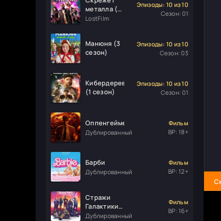
Эпизоды: 10 из 10
металла (1
Сезон: 01
сезон)
LostFilm
Манюня (3
Эпизоды: 10 из 10
сезон)
Сезон: 03
Кибердеревня
Эпизоды: 10 из 10
(1 сезон)
Сезон: 01
Оппенгеймер
Фильм
ВР: 18+
Дублированный
Барби
Фильм
ВР: 12+
Дублированный
С
Стражи
Фильм
Галактики.
ВР: 16+
Часть 3
Дублированный