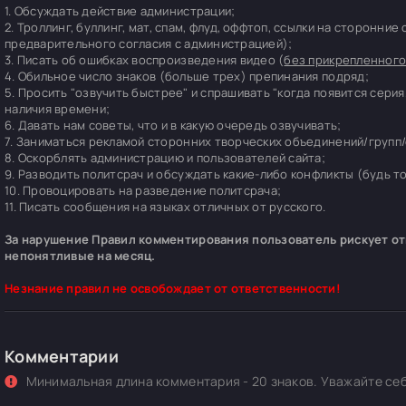
1. Обсуждать действие администрации;
2. Троллинг, буллинг, мат, спам, флуд, оффтоп, ссылки на сторонние
предварительного согласия с администрацией);
3. Писать об ошибках воспроизведения видео (
без прикрепленного
4. Обильное число знаков (больше трех) препинания подряд;
5. Просить "озвучить быстрее" и спрашивать "когда появится серия
наличия времени;
6. Давать нам советы, что и в какую очередь озвучивать;
7. Заниматься рекламой сторонних творческих объединений/групп/
8. Оскорблять администрацию и пользователей сайта;
9. Разводить политсрач и обсуждать какие-либо конфликты (будь т
10. Провоцировать на разведение политсрача;
11. Писать сообщения на языках отличных от русского.
За нарушение Правил комментирования пользователь рискует отп
непонятливые на месяц.
Незнание правил не освобождает от ответственности!
Комментарии
Минимальная длина комментария - 20 знаков. Уважайте себ