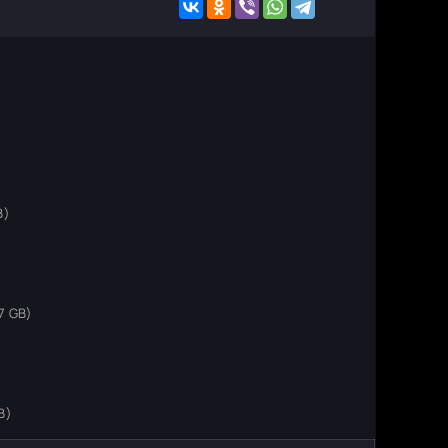
B)
)
7 GB)
)
B)