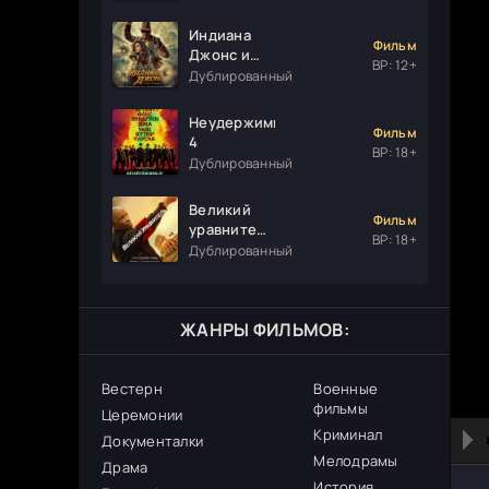
Индиана
Фильм
Джонс и
ВР: 12+
колесо
Дублированный
судьбы
Неудержимые
Фильм
4
ВР: 18+
Дублированный
Великий
Фильм
уравнитель
ВР: 18+
3
Дублированный
ЖАНРЫ ФИЛЬМОВ:
Вестерн
Военные
фильмы
Церемонии
Криминал
Документалки
Мелодрамы
Драма
История