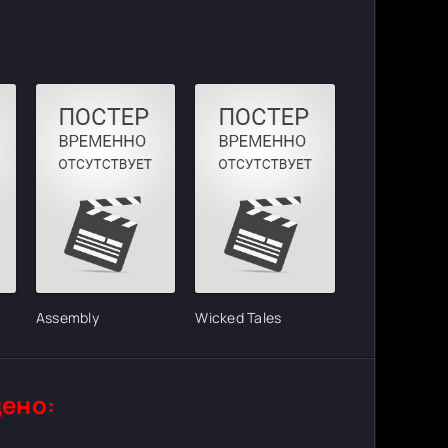
Assembly
Wicked Tales
ено: