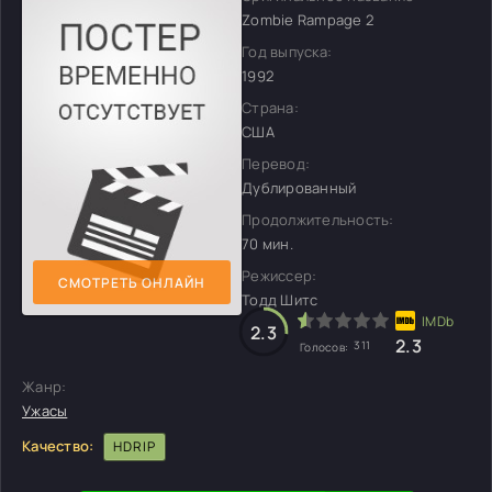
Zombie Rampage 2
Год выпуска:
1992
Страна:
США
Перевод:
Дублированный
Продолжительность:
70 мин.
Режиссер:
СМОТРЕТЬ ОНЛАЙН
Тодд Шитс
2.3
2.3
311
Голосов:
Жанр:
Ужасы
Качество:
HDRIP