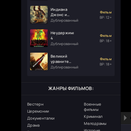
Индиана
Фильм
Джонс и
ВР: 12+
колесо
Дублированный
судьбы
Неудержимые
Фильм
4
ВР: 18+
Дублированный
Великий
Фильм
уравнитель
ВР: 18+
3
Дублированный
ЖАНРЫ ФИЛЬМОВ:
Вестерн
Военные
фильмы
Церемонии
Криминал
Документалки
Мелодрамы
Драма
История