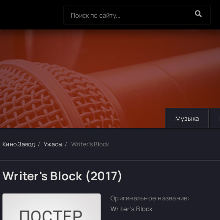
Музыка
Кино Завод
Ужасы
Writer's Block
Writer's Block (2017)
Оригинальное название:
Writer's Block