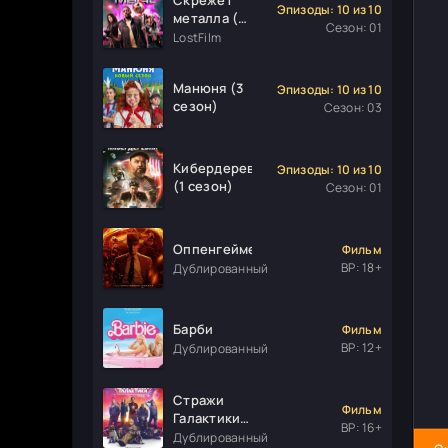
Эпизоды: 10 из 10
металла (1
Сезон: 01
сезон)
LostFilm
Манюня (3
Эпизоды: 10 из 10
сезон)
Сезон: 03
Кибердеревня
Эпизоды: 10 из 10
(1 сезон)
Сезон: 01
Оппенгеймер
Фильм
ВР: 18+
Дублированный
Барби
Фильм
ВР: 12+
Дублированный
Стражи
Фильм
Галактики.
ВР: 16+
Часть 3
Дублированный