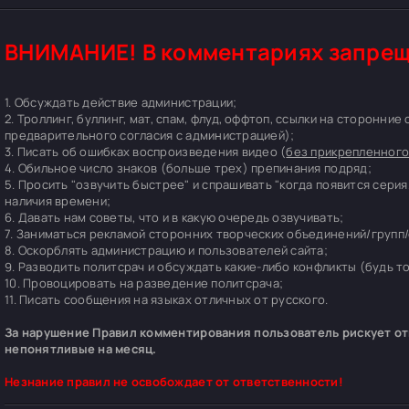
ВНИМАНИЕ! В комментариях запрещ
1. Обсуждать действие администрации;
2. Троллинг, буллинг, мат, спам, флуд, оффтоп, ссылки на сторонние
предварительного согласия с администрацией);
3. Писать об ошибках воспроизведения видео (
без прикрепленного
4. Обильное число знаков (больше трех) препинания подряд;
5. Просить "озвучить быстрее" и спрашивать "когда появится серия
наличия времени;
6. Давать нам советы, что и в какую очередь озвучивать;
7. Заниматься рекламой сторонних творческих объединений/групп/
8. Оскорблять администрацию и пользователей сайта;
9. Разводить политсрач и обсуждать какие-либо конфликты (будь т
10. Провоцировать на разведение политсрача;
11. Писать сообщения на языках отличных от русского.
За нарушение Правил комментирования пользователь рискует отп
непонятливые на месяц.
Незнание правил не освобождает от ответственности!