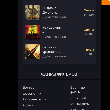
С
Индиана
Фильм
Джонс и
ВР: 12+
колесо
Дублированный
судьбы
Неудержимые
Фильм
4
ВР: 18+
Дублированный
Великий
Фильм
уравнитель
ВР: 18+
3
Дублированный
ЖАНРЫ ФИЛЬМОВ:
Вестерн
Военные
фильмы
Церемонии
Криминал
Документалки
Мелодрамы
Драма
История