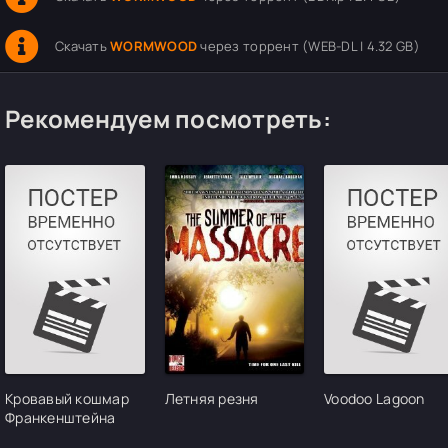
Скачать
WORMWOOD
через торрент (WEB-DL | 4.32 GB)
Рекомендуем посмотреть:
Кровавый кошмар
Летняя резня
Voodoo Lagoon
Франкенштейна