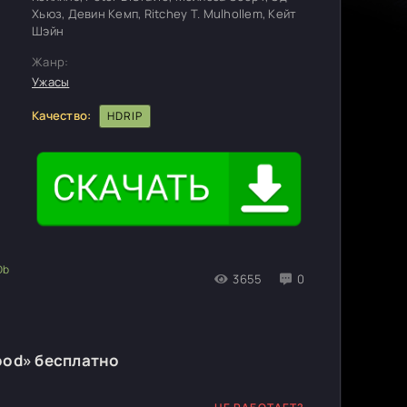
Хьюз, Девин Кемп, Ritchey T. Mulhollem, Кейт
Шэйн
Жанр:
Ужасы
Качество:
HDRIP
3655
0
od» бесплатно