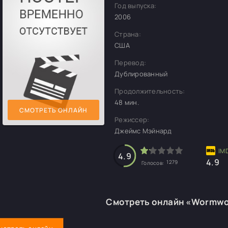
Год выпуска:
2006
Страна:
США
Перевод:
Дублированный
Продолжительность:
48 мин.
СМОТРЕТЬ ОНЛАЙН
Режиссер:
Джеймс Мэйнард
4.9
4.9
1279
Голосов:
Смотреть онлайн «Wormwo