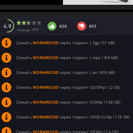
hd2160
hd1440
highres
hd1080
hd720
large
medium
small
tiny
4.9
626
653
1279
Голосов:
Скачать
WORMWOOD
через торрент (.3gp | 57 MB)
Скачать
WORMWOOD
через торрент (.mp4 | 168 MB)
Скачать
WORMWOOD
через торрент (.avi | 816 MB)
Скачать
WORMWOOD
через торрент (DVDRip | 1.2 GB)
Скачать
WORMWOOD
через торрент (HDRip | 1.68 GB)
Скачать
WORMWOOD
через торрент (WEB-DLRip | 1.78 GB)
Скачать
WORMWOOD
через торрент (BDRip | 2.4 GB)