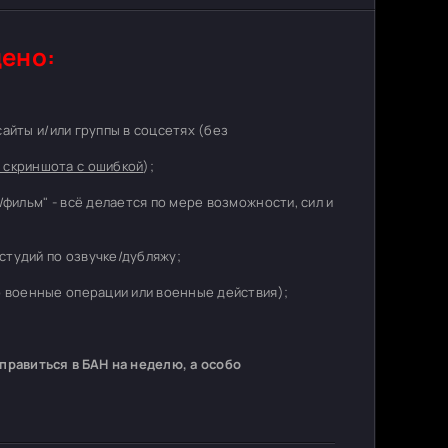
ено:
 сайты и/или группы в соцсетях (без
 скриншота с ошибкой
);
/фильм" - всё делается по мере возможности, сил и
студий по озвучке/дубляжу;
о военные операции или военные действия);
равиться в БАН на неделю, а особо