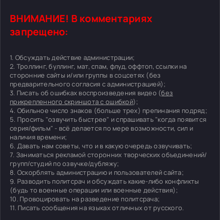
ВНИМАНИЕ! В комментариях
запрещено:
1. Обсуждать действие администрации;
2. Троллинг, буллинг, мат, спам, флуд, оффтоп, ссылки на
сторонние сайты и/или группы в соцсетях (без
предварительного согласия с администрацией);
3. Писать об ошибках воспроизведения видео (
без
прикрепленного скриншота с ошибкой
);
4. Обильное число знаков (больше трех) препинания подряд;
5. Просить "озвучить быстрее" и спрашивать "когда появится
серия/фильм" - всё делается по мере возможности, сил и
наличия времени;
6. Давать нам советы, что и в какую очередь озвучивать;
7. Заниматься рекламой сторонних творческих объединений/
групп/студий по озвучке/дубляжу;
8. Оскорблять администрацию и пользователей сайта;
9. Разводить политсрач и обсуждать какие-либо конфликты
(будь то военные операции или военные действия);
10. Провоцировать на разведение политсрача;
11. Писать сообщения на языках отличных от русского.