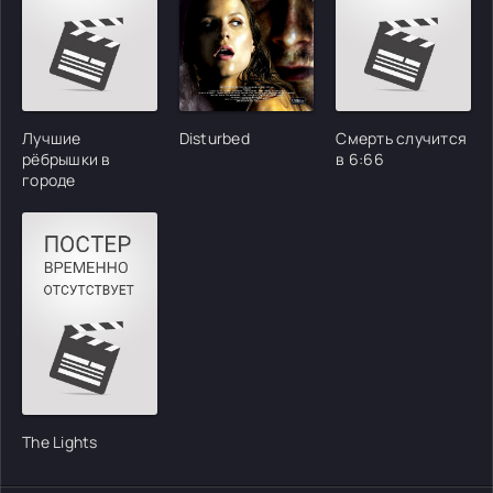
Лучшие
Disturbed
Смерть случится
рёбрышки в
в 6:66
городе
The Lights