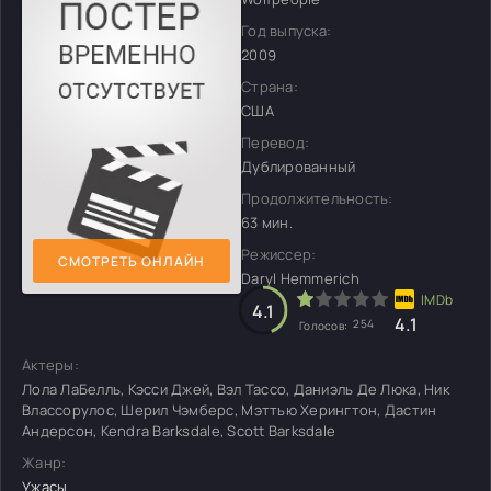
Год выпуска:
2009
Страна:
США
Перевод:
Дублированный
Продолжительность:
63 мин.
Режиссер:
СМОТРЕТЬ ОНЛАЙН
Daryl Hemmerich
4.1
4.1
254
Голосов:
Актеры:
Лола ЛаБелль, Кэсси Джей, Вэл Тассо, Даниэль Де Люка, Ник
Влассорулос, Шерил Чэмберс, Мэттью Херингтон, Дастин
Андерсон, Kendra Barksdale, Scott Barksdale
Жанр:
Ужасы