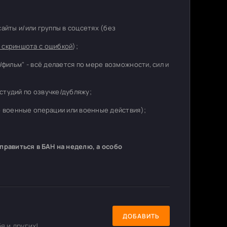
 сайты и/или группы в соцсетях (без
 скриншота с ошибкой
);
/фильм" - всё делается по мере возможности, сил и
студий по озвучке/дубляжу;
о военные операции или военные действия);
равиться в БАН на неделю, а особо
ДОБАВИТЬ
я и других!