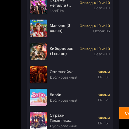
Эпизоды: 10 из 10
металла (1
Сезон: 01
сезон)
LostFilm
Манюня (3
Эпизоды: 10 из 10
сезон)
Сезон: 03
Кибердеревня
Эпизоды: 10 из 10
(1 сезон)
Сезон: 01
Оппенгеймер
Фильм
ВР: 18+
Дублированный
Барби
Фильм
ВР: 12+
Дублированный
С
Стражи
Фильм
Галактики.
ВР: 16+
Часть 3
Дублированный