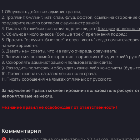
1. Обсуждать действие администрации;
2. Троллинг, буллинг, мат, спам, флуд, оффтоп, ссылки на сторонние
предварительного согласия с администрацией);
3. Писать об ошибках воспроизведения видео (
без прикрепленного
4. Обильное число знаков (больше трех) препинания подряд;
5. Просить "озвучить быстрее" и спрашивать "когда появится серия
наличия времени;
6. Давать нам советы, что и в какую очередь озвучивать;
7. Заниматься рекламой сторонних творческих объединений/групп/
8. Оскорблять администрацию и пользователей сайта;
9. Разводить политсрач и обсуждать какие-либо конфликты (будь т
10. Провоцировать на разведение политсрача;
11. Писать сообщения на языках отличных от русского.
За нарушение Правил комментирования пользователь рискует отп
непонятливые на месяц.
Незнание правил не освобождает от ответственности!
Комментарии
Минимальная длина комментария - 20 знаков. Уважайте себ