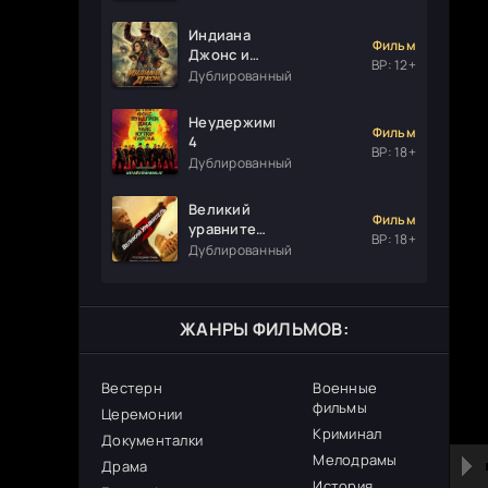
Индиана
Фильм
Джонс и
ВР: 12+
колесо
Дублированный
судьбы
Неудержимые
Фильм
4
ВР: 18+
Дублированный
Великий
Фильм
уравнитель
ВР: 18+
3
Дублированный
ЖАНРЫ ФИЛЬМОВ:
Вестерн
Военные
фильмы
Церемонии
Криминал
Документалки
Мелодрамы
Драма
История