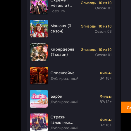
Эпизоды: 10 из 10
металла (1
Сезон: 01
сезон)
LostFilm
Манюня (3
Эпизоды: 10 из 10
сезон)
Сезон: 03
Кибердеревня
Эпизоды: 10 из 10
(1 сезон)
Сезон: 01
Оппенгеймер
Фильм
ВР: 18+
Дублированный
Барби
Фильм
ВР: 12+
Дублированный
С
Стражи
Фильм
Галактики.
ВР: 16+
Часть 3
Дублированный