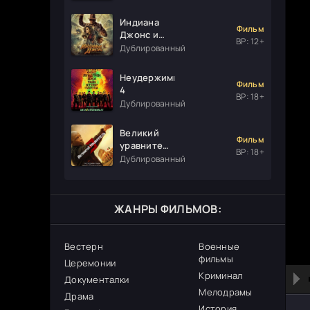
Индиана
Фильм
Джонс и
ВР: 12+
колесо
Дублированный
судьбы
Неудержимые
Фильм
4
ВР: 18+
Дублированный
Великий
Фильм
уравнитель
ВР: 18+
3
Дублированный
ЖАНРЫ ФИЛЬМОВ:
Вестерн
Военные
фильмы
Церемонии
Криминал
Документалки
Мелодрамы
Драма
История