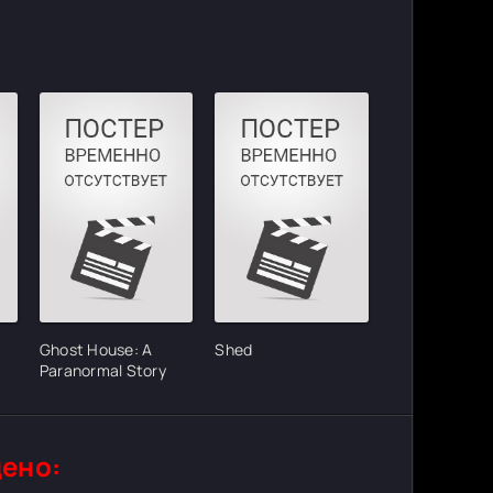
Ghost House: A
Shed
Paranormal Story
ено: