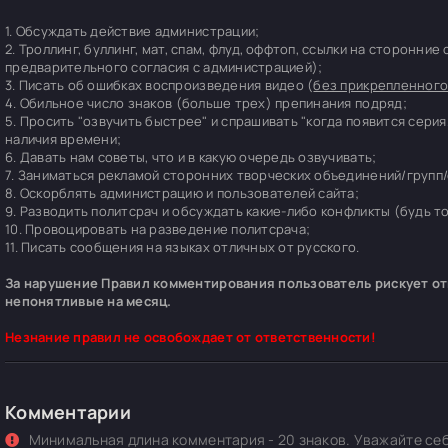
1. Обсуждать действие администрации;
2. Троллинг, буллинг, мат, спам, флуд, оффтоп, ссылки на сторонние
предварительного согласия с администрацией);
3. Писать об ошибках воспроизведения видео (
без прикрепленного
4. Обильное число знаков (больше трех) препинания подряд;
5. Просить "озвучить быстрее" и спрашивать "когда появится серия
наличия времени;
6. Давать нам советы, что и в какую очередь озвучивать;
7. Заниматься рекламой сторонних творческих объединений/групп/
8. Оскорблять администрацию и пользователей сайта;
9. Разводить политсрач и обсуждать какие-либо конфликты (будь т
10. Провоцировать на разведение политсрача;
11. Писать сообщения на языках отличных от русского.
За нарушение Правил комментирования пользователь рискует отп
непонятливые на месяц.
Незнание правил не освобождает от ответственности!
Комментарии
Минимальная длина комментария - 20 знаков. Уважайте себ