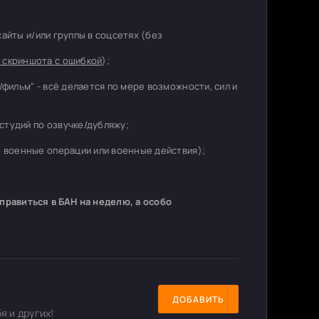
 сайты и/или группы в соцсетях (без
 скриншота с ошибкой
);
/фильм" - всё делается по мере возможности, сил и
студий по озвучке/дубляжу;
о военные операции или военные действия);
равиться в БАН на неделю, а особо
ДОБАВИТЬ
я и других!