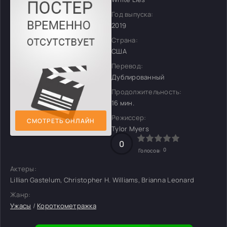
Год выпуска:
2019
Страна:
США
Перевод:
Дублированный
Продолжительность:
16 мин.
Режиссер:
СМОТРЕТЬ ОНЛАЙН
Tylor Myers
0
0
Голосов:
Актеры:
Lillian Gastelum, Christopher H. Williams, Brianna Leonard
Жанр:
Ужасы
/
Короткометражка