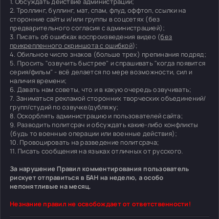
1. Обсуждать действие администрации;
2. Троллинг, буллинг, мат, спам, флуд, оффтоп, ссылки на
сторонние сайты и/или группы в соцсетях (без
предварительного согласия с администрацией);
3. Писать об ошибках воспроизведения видео (
без
прикрепленного скриншота с ошибкой
);
4. Обильное число знаков (больше трех) препинания подряд;
5. Просить "озвучить быстрее" и спрашивать "когда появится
серия/фильм" - всё делается по мере возможности, сил и
наличия времени;
6. Давать нам советы, что и в какую очередь озвучивать;
7. Заниматься рекламой сторонних творческих объединений/
групп/студий по озвучке/дубляжу;
8. Оскорблять администрацию и пользователей сайта;
9. Разводить политсрач и обсуждать какие-либо конфликты
(будь то военные операции или военные действия);
10. Провоцировать на разведение политсрача;
11. Писать сообщения на языках отличных от русского.
За нарушение Правил комментирования пользователь
рискует отправиться в БАН на неделю, а особо
непонятливые на месяц.
Незнание правил не освобождает от ответственности!