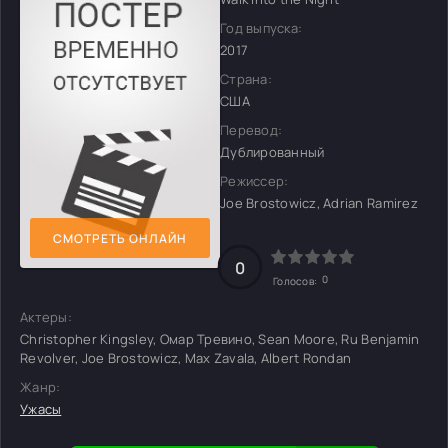
Год выпуска:
2017
Страна:
США
Перевод:
Дублированный
Режиссер:
Joe Brostowicz, Adrian Ramirez
СМОТРЕТЬ ОНЛАЙН
0
0
Голосов:
Актеры:
Christopher Kingsley, Омар Тревино, Sean Moore, Ru Benjamin
Revolver, Joe Brostowicz, Max Zavala, Albert Rondan
Жанр:
Ужасы