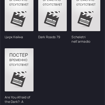
Цирк Кейна
Dark Roads 79
Scheletri
nell'armadio
Are You Afraid of
the Dark?: A