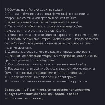
1. Обсуждать действие администрации;
2. Троллинг, буллинг, мат, спам, флуд, оффтоп, ссылки на
сторонние сайты и/или группы в соцсетях (без
предварительного согласия с администрацией);
3. Писать об ошибках воспроизведения видео (
без
прикрепленного скриншота с ошибкой
);
4. Обильное число знаков (больше трех) препинания подряд;
5. Просить "озвучить быстрее" и спрашивать "когда появится
серия/фильм" - всё делается по мере возможности, сил и
наличия времени;
6. Давать нам советы, что и в какую очередь озвучивать;
7. Заниматься рекламой сторонних творческих объединений/
групп/студий по озвучке/дубляжу;
8. Оскорблять администрацию и пользователей сайта;
9. Разводить политсрач и обсуждать какие-либо конфликты
(будь то военные операции или военные действия);
10. Провоцировать на разведение политсрача;
11. Писать сообщения на языках отличных от русского.
За нарушение Правил комментирования пользователь
рискует отправиться в БАН на неделю, а особо
непонятливые на месяц.