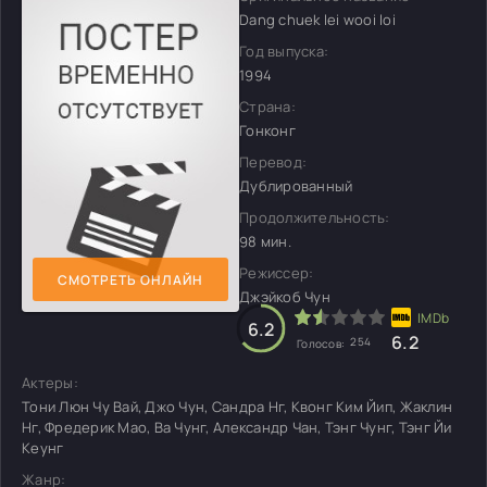
Dang chuek lei wooi loi
Год выпуска:
1994
Страна:
Гонконг
Перевод:
Дублированный
Продолжительность:
98 мин.
Режиссер:
СМОТРЕТЬ ОНЛАЙН
Джэйкоб Чун
6.2
6.2
254
Голосов:
Актеры:
Тони Люн Чу Вай, Джо Чун, Сандра Нг, Квонг Ким Йип, Жаклин
Нг, Фредерик Мао, Ва Чунг, Александр Чан, Тэнг Чунг, Тэнг Йи
Кеунг
Жанр: