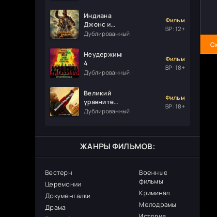
Индиана
Фильм
Джонс и
ВР: 12+
колесо
Дублированный
судьбы
С
Неудержимые
Фильм
4
ВР: 18+
Дублированный
Великий
Фильм
уравнитель
ВР: 18+
3
Дублированный
ЖАНРЫ ФИЛЬМОВ:
Вестерн
Военные
фильмы
Церемонии
Криминал
Документалки
Мелодрамы
Драма
История