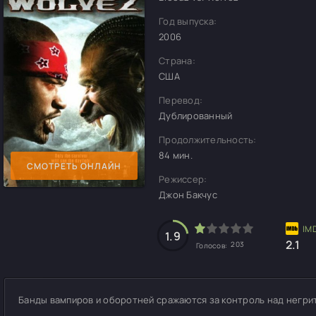
Год выпуска:
2006
Страна:
США
Перевод:
Дублированный
Продолжительность:
84 мин.
СМОТРЕТЬ ОНЛАЙН
Режиссер:
Джон Бакчус
1.9
2.1
203
Голосов:
Банды вампиров и оборотней сражаются за контроль над негрит