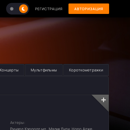
РЕГИСТРАЦИЯ
АВТОРИЗАЦИЯ
Концерты
Мультфильмы
Короткометражки
Актеры:
Ричард Кэрролл мл., Малик Бурк, Норо Адже,