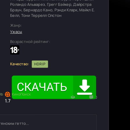
Роландо Альварез, Грегг Бэйкер, Дайрстра
Браун, Бернардо Кано, Рэнди Кларк, Майкл Е.
Белл, Тони Террелл Олстон
Жанр:
Ужасы
Возрастной рейтинг:
Качество:
HDRIP
582
0
1.7
янским гетто...