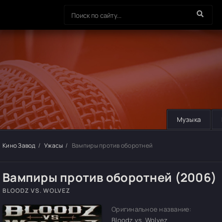
Музыка
Кино Завод
Ужасы
Вампиры против оборотней
Вампиры против оборотней (2006)
BLOODZ VS. WOLVEZ
Оригинальное название:
Bloodz vs. Wolvez