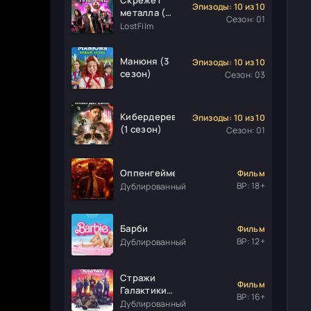
Эпизоды: 10 из 10
металла (1
Сезон: 01
сезон)
LostFilm
Манюня (3
Эпизоды: 10 из 10
сезон)
Сезон: 03
Кибердеревня
Эпизоды: 10 из 10
(1 сезон)
Сезон: 01
Оппенгеймер
Фильм
ВР: 18+
Дублированный
Барби
Фильм
ВР: 12+
Дублированный
Стражи
Фильм
Галактики.
ВР: 16+
Часть 3
Дублированный