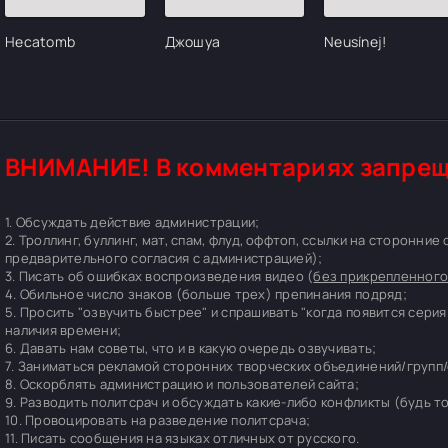
Hecatomb
Джошуа
Neusínej!
ВНИМАНИЕ! В комментариях запрещ
1. Обсуждать действие администрации;
2. Троллинг, буллинг, мат, спам, флуд, оффтоп, ссылки на сторонние
предварительного согласия с администрацией);
3. Писать об ошибках воспроизведения видео (
без прикрепленного
4. Обильное число знаков (больше трех) препинания подряд;
5. Просить "озвучить быстрее" и спрашивать "когда появится серия
наличия времени;
6. Давать нам советы, что и в какую очередь озвучивать;
7. Заниматься рекламой сторонних творческих объединений/групп/
8. Оскорблять администрацию и пользователей сайта;
9. Разводить политсрач и обсуждать какие-либо конфликты (будь т
10. Провоцировать на разведение политсрача;
11. Писать сообщения на языках отличных от русского.