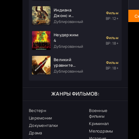
Индиана
Фильм
Джонс и
С
ВР: 12+
колесо
Дублированный
судьбы
Неудержимые
Фильм
4
ВР: 18+
Дублированный
Великий
Фильм
уравнитель
ВР: 18+
3
Дублированный
ЖАНРЫ ФИЛЬМОВ:
Вестерн
Военные
фильмы
Церемонии
Криминал
Документалки
Мелодрамы
Драма
История