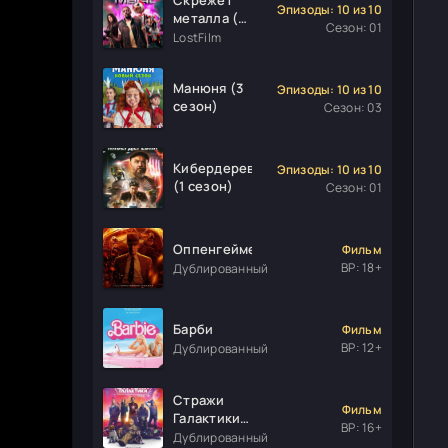
Эпизоды: 10 из 10
металла (1
Сезон: 01
сезон)
LostFilm
Манюня (3
Эпизоды: 10 из 10
сезон)
Сезон: 03
Кибердеревня
Эпизоды: 10 из 10
(1 сезон)
Сезон: 01
Оппенгеймер
Фильм
ВР: 18+
Дублированный
Барби
Фильм
ВР: 12+
Дублированный
Стражи
Фильм
Галактики.
ВР: 16+
Часть 3
Дублированный