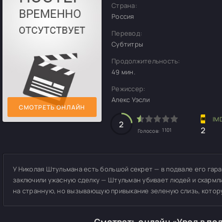
Страна:
Россия
Перевод:
Субтитры
Продолжительность:
49 мин.
Режиссер:
Алекс Уэсли
СМОТРЕТЬ ОНЛАЙН
2
2
1101
Голосов:
У Николая Штульмана есть большой секрет — в подвале его гар
заключили ужасную сделку — Штульман убивает людей и скармли
на странную, но вызывающую привыкание зеленую слизь, котору
Смотреть онлайн «Урод в по