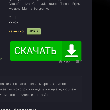
Ceus Rob, Max Gatelyuk, Laurent Tissier, Ефим
Мезько, Marina Sergienko
Жанр:
Ужасы
Качество:
HDRIP
3148
0
ажа живет отвратительный Урод. Эти двое
вает их монстру, живущему в подвале, в обмен
ю можно получить из пота Урода.
двале» бесплатно