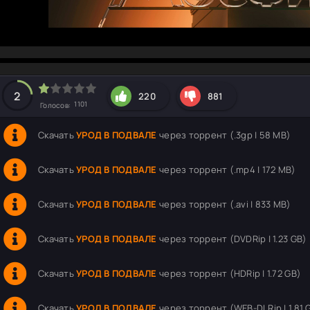
hd2160
hd1440
highres
hd1080
hd720
large
medium
small
tiny
2
220
881
1101
Голосов:
Скачать
УРОД В ПОДВАЛЕ
через торрент (.3gp | 58 MB)
Скачать
УРОД В ПОДВАЛЕ
через торрент (.mp4 | 172 MB)
Скачать
УРОД В ПОДВАЛЕ
через торрент (.avi | 833 MB)
Скачать
УРОД В ПОДВАЛЕ
через торрент (DVDRip | 1.23 GB)
Скачать
УРОД В ПОДВАЛЕ
через торрент (HDRip | 1.72 GB)
Скачать
УРОД В ПОДВАЛЕ
через торрент (WEB-DLRip | 1.81 