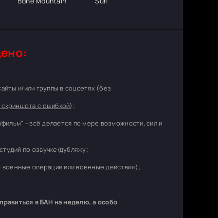
Bone Mountain
Suri
ено:
 сайты и/или группы в соцсетях (без
 скриншота с ошибкой
);
/фильм" - всё делается по мере возможности, сил и
студий по озвучке/дубляжу;
о военные операции или военные действия);
равиться в БАН на неделю, а особо