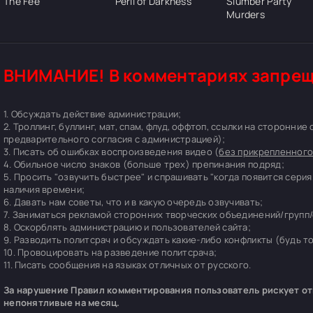
The Fee
Peril of Darkness
Slumber Party
Murders
ВНИМАНИЕ! В комментариях запрещ
1. Обсуждать действие администрации;
2. Троллинг, буллинг, мат, спам, флуд, оффтоп, ссылки на сторонние
предварительного согласия с администрацией);
3. Писать об ошибках воспроизведения видео (
без прикрепленного
4. Обильное число знаков (больше трех) препинания подряд;
5. Просить "озвучить быстрее" и спрашивать "когда появится серия
наличия времени;
6. Давать нам советы, что и в какую очередь озвучивать;
7. Заниматься рекламой сторонних творческих объединений/групп/
8. Оскорблять администрацию и пользователей сайта;
9. Разводить политсрач и обсуждать какие-либо конфликты (будь т
10. Провоцировать на разведение политсрача;
11. Писать сообщения на языках отличных от русского.
За нарушение Правил комментирования пользователь рискует отп
непонятливые на месяц.